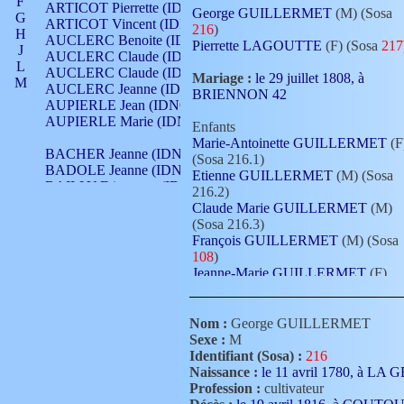
F
ARTICOT Pierrette (IDNO 210)
George GUILLERMET
(M) (Sosa
G
ARTICOT Vincent (IDNO 210)
216
)
H
AUCLERC Benoite (IDNO 451)
Pierrette LAGOUTTE
(F) (Sosa
217
J
AUCLERC Claude (IDNO 902)
L
AUCLERC Claude (IDNO 902)
Mariage :
le 29 juillet 1808, à
M
AUCLERC Jeanne (IDNO 199)
BRIENNON 42
N
AUPIERLE Jean (IDNO 954)
O
AUPIERLE Marie (IDNO )
Enfants
P
Marie-Antoinette GUILLERMET
(F
Q
BACHER Jeanne (IDNO )
(Sosa 216.1)
R
BADOLE Jeanne (IDNO 867)
Etienne GUILLERMET
(M) (Sosa
S
BAILLY Etiennette (IDNO )
216.2)
T
BAILLY Francois (IDNO 860)
Claude Marie GUILLERMET
(M)
V
BAILLY François (IDNO )
(Sosa 216.3)
BAILLY Nicolle (IDNO 215)
François GUILLERMET
(M) (Sosa
BAILLY Pierre (IDNO 430)
108
)
BAIZET Claudine (IDNO )
Jeanne-Marie GUILLERMET
(F)
BALLAY Anne (IDNO 355)
(Sosa 216.5)
BALLY Gabrielle (IDNO 141)
BARNAY François (IDNO 418)
Nom :
George GUILLERMET
BARRAUD Antoine (IDNO 116)
Sexe :
M
BARRAUD Antoine (IDNO 464)
Identifiant (Sosa) :
216
BARRAUD Benoît (IDNO 116)
Naissance :
le 11 avril 1780, à LA
BARRAUD Denis (IDNO 116)
Profession :
cultivateur
BARRAUD Etienne (IDNO 464)