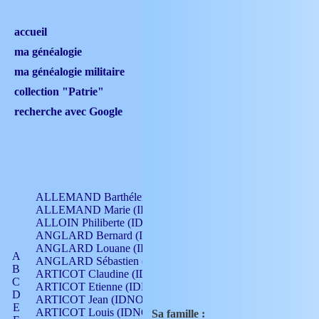
accueil
ma généalogie
ma généalogie militaire
collection "Patrie"
recherche avec Google
ALLEMAND Barthélemy (IDNO 330)
ALLEMAND Marie (IDNO 165)
ALLOIN Philiberte (IDNO 449)
ANGLARD Bernard (IDNO 4)
ANGLARD Louane (IDNO 4)
A
ANGLARD Sébastien (IDNO 4)
B
ARTICOT Claudine (IDNO 105)
C
ARTICOT Etienne (IDNO 420)
D
ARTICOT Jean (IDNO 210)
E
ARTICOT Louis (IDNO 420)
Sa famille :