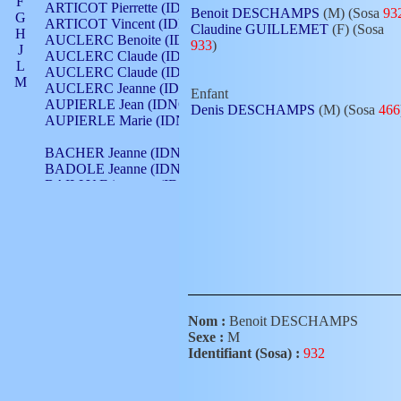
F
ARTICOT Pierrette (IDNO 210)
Benoit DESCHAMPS
(M) (Sosa
93
G
ARTICOT Vincent (IDNO 210)
Claudine GUILLEMET
(F) (Sosa
H
AUCLERC Benoite (IDNO 451)
933
)
J
AUCLERC Claude (IDNO 902)
L
AUCLERC Claude (IDNO 902)
M
AUCLERC Jeanne (IDNO 199)
Enfant
N
AUPIERLE Jean (IDNO 954)
Denis DESCHAMPS
(M) (Sosa
466
O
AUPIERLE Marie (IDNO )
P
Q
BACHER Jeanne (IDNO )
R
BADOLE Jeanne (IDNO 867)
S
BAILLY Etiennette (IDNO )
T
BAILLY Francois (IDNO 860)
V
BAILLY François (IDNO )
BAILLY Nicolle (IDNO 215)
BAILLY Pierre (IDNO 430)
BAIZET Claudine (IDNO )
BALLAY Anne (IDNO 355)
BALLY Gabrielle (IDNO 141)
BARNAY François (IDNO 418)
Nom :
Benoit DESCHAMPS
BARRAUD Antoine (IDNO 116)
Sexe :
M
BARRAUD Antoine (IDNO 464)
Identifiant (Sosa) :
932
BARRAUD Benoît (IDNO 116)
BARRAUD Denis (IDNO 116)
BARRAUD Etienne (IDNO 464)