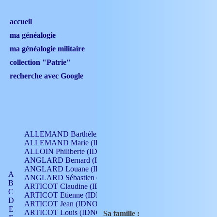
accueil
ma généalogie
ma généalogie militaire
collection "Patrie"
recherche avec Google
ALLEMAND Barthélemy (IDNO 330)
ALLEMAND Marie (IDNO 165)
ALLOIN Philiberte (IDNO 449)
ANGLARD Bernard (IDNO 4)
ANGLARD Louane (IDNO 4)
A
ANGLARD Sébastien (IDNO 4)
B
ARTICOT Claudine (IDNO 105)
C
ARTICOT Etienne (IDNO 420)
D
ARTICOT Jean (IDNO 210)
E
ARTICOT Louis (IDNO 420)
Sa famille :