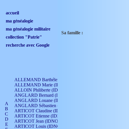
accueil
ma généalogie
ma généalogie militaire
Sa famille :
collection "Patrie"
recherche avec Google
ALLEMAND Barthélemy (IDNO 330)
ALLEMAND Marie (IDNO 165)
ALLOIN Philiberte (IDNO 449)
ANGLARD Bernard (IDNO 4)
ANGLARD Louane (IDNO 4)
A
ANGLARD Sébastien (IDNO 4)
B
ARTICOT Claudine (IDNO 105)
C
ARTICOT Etienne (IDNO 420)
D
ARTICOT Jean (IDNO 210)
E
ARTICOT Louis (IDNO 420)