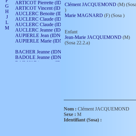
F
ARTICOT Pierrette (IDNO 210)
Clément JACQUEMOND
(M) (Sos
G
ARTICOT Vincent (IDNO 210)
)
H
AUCLERC Benoite (IDNO 451)
Marie MAGNARD
(F) (Sosa
)
J
AUCLERC Claude (IDNO 902)
L
AUCLERC Claude (IDNO 902)
M
AUCLERC Jeanne (IDNO 199)
Enfant
N
AUPIERLE Jean (IDNO 954)
Jean-Marie JACQUEMOND
(M)
O
AUPIERLE Marie (IDNO )
(Sosa 22.2.a)
P
Q
BACHER Jeanne (IDNO )
R
BADOLE Jeanne (IDNO 867)
S
BAILLY Etiennette (IDNO )
T
BAILLY Francois (IDNO 860)
V
BAILLY François (IDNO )
BAILLY Nicolle (IDNO 215)
BAILLY Pierre (IDNO 430)
BAIZET Claudine (IDNO )
BALLAY Anne (IDNO 355)
BALLY Gabrielle (IDNO 141)
BARNAY François (IDNO 418)
Nom :
Clément JACQUEMOND
BARRAUD Antoine (IDNO 116)
Sexe :
M
BARRAUD Antoine (IDNO 464)
Identifiant (Sosa) :
BARRAUD Benoît (IDNO 116)
BARRAUD Denis (IDNO 116)
BARRAUD Etienne (IDNO 464)