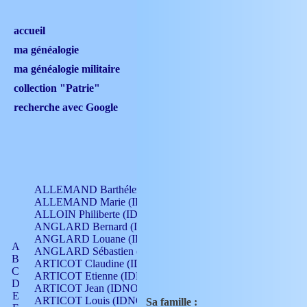
accueil
ma généalogie
ma généalogie militaire
collection "Patrie"
recherche avec Google
ALLEMAND Barthélemy (IDNO 330)
ALLEMAND Marie (IDNO 165)
ALLOIN Philiberte (IDNO 449)
ANGLARD Bernard (IDNO 4)
ANGLARD Louane (IDNO 4)
A
ANGLARD Sébastien (IDNO 4)
B
ARTICOT Claudine (IDNO 105)
C
ARTICOT Etienne (IDNO 420)
D
ARTICOT Jean (IDNO 210)
E
ARTICOT Louis (IDNO 420)
Sa famille :