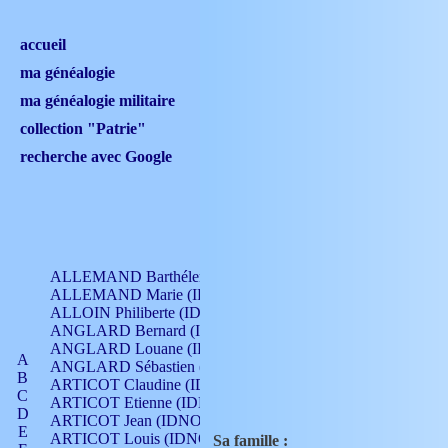
accueil
ma généalogie
ma généalogie militaire
collection "Patrie"
recherche avec Google
ALLEMAND Barthélemy (IDNO 330)
ALLEMAND Marie (IDNO 165)
ALLOIN Philiberte (IDNO 449)
ANGLARD Bernard (IDNO 4)
ANGLARD Louane (IDNO 4)
A
ANGLARD Sébastien (IDNO 4)
B
ARTICOT Claudine (IDNO 105)
C
ARTICOT Etienne (IDNO 420)
D
ARTICOT Jean (IDNO 210)
E
ARTICOT Louis (IDNO 420)
Sa famille :