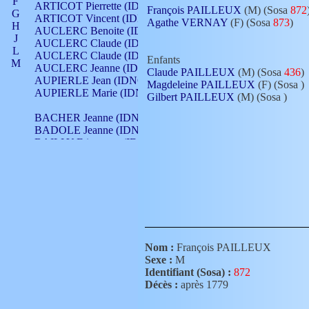
F
ARTICOT Pierrette (IDNO 210)
François PAILLEUX
(M) (Sosa
872
G
ARTICOT Vincent (IDNO 210)
Agathe VERNAY
(F) (Sosa
873
)
H
AUCLERC Benoite (IDNO 451)
J
AUCLERC Claude (IDNO 902)
L
AUCLERC Claude (IDNO 902)
Enfants
M
AUCLERC Jeanne (IDNO 199)
Claude PAILLEUX
(M) (Sosa
436
)
N
AUPIERLE Jean (IDNO 954)
Magdeleine PAILLEUX
(F) (Sosa
)
O
AUPIERLE Marie (IDNO )
Gilbert PAILLEUX
(M) (Sosa
)
P
Q
BACHER Jeanne (IDNO )
R
BADOLE Jeanne (IDNO 867)
S
BAILLY Etiennette (IDNO )
T
BAILLY Francois (IDNO 860)
V
BAILLY François (IDNO )
BAILLY Nicolle (IDNO 215)
BAILLY Pierre (IDNO 430)
BAIZET Claudine (IDNO )
BALLAY Anne (IDNO 355)
BALLY Gabrielle (IDNO 141)
BARNAY François (IDNO 418)
Nom :
François PAILLEUX
BARRAUD Antoine (IDNO 116)
Sexe :
M
BARRAUD Antoine (IDNO 464)
Identifiant (Sosa) :
872
BARRAUD Benoît (IDNO 116)
Décès :
après 1779
BARRAUD Denis (IDNO 116)
BARRAUD Etienne (IDNO 464)