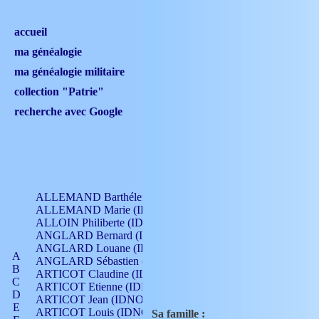
accueil
ma généalogie
ma généalogie militaire
collection "Patrie"
recherche avec Google
ALLEMAND Barthélemy (IDNO 330)
ALLEMAND Marie (IDNO 165)
ALLOIN Philiberte (IDNO 449)
ANGLARD Bernard (IDNO 4)
ANGLARD Louane (IDNO 4)
A
ANGLARD Sébastien (IDNO 4)
B
ARTICOT Claudine (IDNO 105)
C
ARTICOT Etienne (IDNO 420)
D
ARTICOT Jean (IDNO 210)
E
ARTICOT Louis (IDNO 420)
Sa famille :