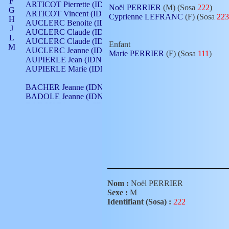
F
ARTICOT Pierrette (IDNO 210)
Noël PERRIER
(M) (Sosa
222
)
G
ARTICOT Vincent (IDNO 210)
Cyprienne LEFRANC
(F) (Sosa
223
H
AUCLERC Benoite (IDNO 451)
J
AUCLERC Claude (IDNO 902)
L
AUCLERC Claude (IDNO 902)
Enfant
M
AUCLERC Jeanne (IDNO 199)
Marie PERRIER
(F) (Sosa
111
)
N
AUPIERLE Jean (IDNO 954)
O
AUPIERLE Marie (IDNO )
P
Q
BACHER Jeanne (IDNO )
R
BADOLE Jeanne (IDNO 867)
S
BAILLY Etiennette (IDNO )
T
BAILLY Francois (IDNO 860)
V
BAILLY François (IDNO )
BAILLY Nicolle (IDNO 215)
BAILLY Pierre (IDNO 430)
BAIZET Claudine (IDNO )
BALLAY Anne (IDNO 355)
BALLY Gabrielle (IDNO 141)
BARNAY François (IDNO 418)
Nom :
Noël PERRIER
BARRAUD Antoine (IDNO 116)
Sexe :
M
BARRAUD Antoine (IDNO 464)
Identifiant (Sosa) :
222
BARRAUD Benoît (IDNO 116)
BARRAUD Denis (IDNO 116)
BARRAUD Etienne (IDNO 464)