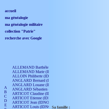
accueil
ma généalogie
ma généalogie militaire
collection "Patrie"
recherche avec Google
ALLEMAND Barthélemy (IDNO 330)
ALLEMAND Marie (IDNO 165)
ALLOIN Philiberte (IDNO 449)
ANGLARD Bernard (IDNO 4)
ANGLARD Louane (IDNO 4)
A
ANGLARD Sébastien (IDNO 4)
B
ARTICOT Claudine (IDNO 105)
C
ARTICOT Etienne (IDNO 420)
D
ARTICOT Jean (IDNO 210)
E
ARTICOT Louis (IDNO 420)
Sa famille :