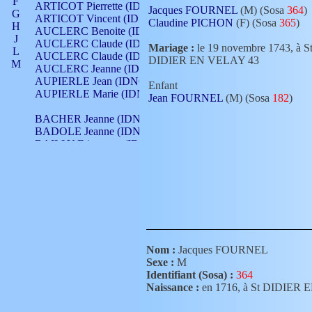
F
ARTICOT Pierrette (IDNO 210)
Jacques FOURNEL
(M) (Sosa
364
)
G
ARTICOT Vincent (IDNO 210)
Claudine PICHON
(F) (Sosa
365
)
H
AUCLERC Benoite (IDNO 451)
J
AUCLERC Claude (IDNO 902)
Mariage :
le 19 novembre 1743, à S
L
AUCLERC Claude (IDNO 902)
DIDIER EN VELAY 43
M
AUCLERC Jeanne (IDNO 199)
N
AUPIERLE Jean (IDNO 954)
Enfant
O
AUPIERLE Marie (IDNO )
Jean FOURNEL
(M) (Sosa
182
)
P
Q
BACHER Jeanne (IDNO )
R
BADOLE Jeanne (IDNO 867)
S
BAILLY Etiennette (IDNO )
T
BAILLY Francois (IDNO 860)
V
BAILLY François (IDNO )
BAILLY Nicolle (IDNO 215)
BAILLY Pierre (IDNO 430)
BAIZET Claudine (IDNO )
BALLAY Anne (IDNO 355)
BALLY Gabrielle (IDNO 141)
BARNAY François (IDNO 418)
Nom :
Jacques FOURNEL
BARRAUD Antoine (IDNO 116)
Sexe :
M
BARRAUD Antoine (IDNO 464)
Identifiant (Sosa) :
364
BARRAUD Benoît (IDNO 116)
Naissance :
en 1716, à St DIDIER
BARRAUD Denis (IDNO 116)
BARRAUD Etienne (IDNO 464)