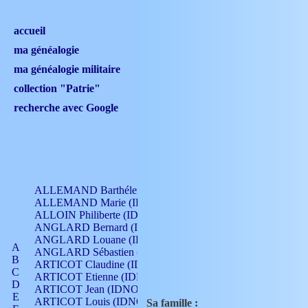
accueil
ma généalogie
ma généalogie militaire
collection "Patrie"
recherche avec Google
ALLEMAND Barthélemy (IDNO 330)
ALLEMAND Marie (IDNO 165)
ALLOIN Philiberte (IDNO 449)
ANGLARD Bernard (IDNO 4)
ANGLARD Louane (IDNO 4)
A
ANGLARD Sébastien (IDNO 4)
B
ARTICOT Claudine (IDNO 105)
C
ARTICOT Etienne (IDNO 420)
D
ARTICOT Jean (IDNO 210)
E
ARTICOT Louis (IDNO 420)
Sa famille :