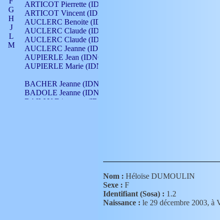
F
ARTICOT Pierrette (IDNO 210)
G
ARTICOT Vincent (IDNO 210)
H
AUCLERC Benoite (IDNO 451)
J
AUCLERC Claude (IDNO 902)
L
AUCLERC Claude (IDNO 902)
M
AUCLERC Jeanne (IDNO 199)
N
AUPIERLE Jean (IDNO 954)
O
AUPIERLE Marie (IDNO )
P
Q
BACHER Jeanne (IDNO )
R
BADOLE Jeanne (IDNO 867)
S
BAILLY Etiennette (IDNO )
T
BAILLY Francois (IDNO 860)
V
BAILLY François (IDNO )
BAILLY Nicolle (IDNO 215)
BAILLY Pierre (IDNO 430)
BAIZET Claudine (IDNO )
BALLAY Anne (IDNO 355)
BALLY Gabrielle (IDNO 141)
BARNAY François (IDNO 418)
Nom :
Héloïse DUMOULIN
BARRAUD Antoine (IDNO 116)
Sexe :
F
BARRAUD Antoine (IDNO 464)
Identifiant (Sosa) :
1.2
BARRAUD Benoît (IDNO 116)
Naissance :
le 29 décembre 2003,
BARRAUD Denis (IDNO 116)
BARRAUD Etienne (IDNO 464)