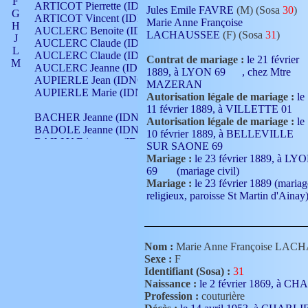
F
ARTICOT Pierrette (IDNO 210)
Jules Emile FAVRE
(M) (Sosa
30
)
G
ARTICOT Vincent (IDNO 210)
Marie Anne Françoise
H
AUCLERC Benoite (IDNO 451)
LACHAUSSEE
(F) (Sosa
31
)
J
AUCLERC Claude (IDNO 902)
L
AUCLERC Claude (IDNO 902)
Contrat de mariage :
le 21 février
M
AUCLERC Jeanne (IDNO 199)
1889, à LYON 69
, chez Mtre
N
AUPIERLE Jean (IDNO 954)
MAZERAN
O
AUPIERLE Marie (IDNO )
Autorisation légale de mariage :
le
P
11 février 1889, à VILLETTE 01
Q
BACHER Jeanne (IDNO )
Autorisation légale de mariage :
le
R
BADOLE Jeanne (IDNO 867)
10 février 1889, à BELLEVILLE
S
BAILLY Etiennette (IDNO )
SUR SAONE 69
T
BAILLY Francois (IDNO 860)
Mariage :
le 23 février 1889, à LY
V
BAILLY François (IDNO )
69
(mariage civil)
BAILLY Nicolle (IDNO 215)
Mariage :
le 23 février 1889 (mariag
BAILLY Pierre (IDNO 430)
religieux, paroisse St Martin d'Ainay
BAIZET Claudine (IDNO )
BALLAY Anne (IDNO 355)
Enfant
BALLY Gabrielle (IDNO 141)
Eugénie Albertine Louise Marie
BARNAY François (IDNO 418)
Yvonne FAVRE
(F) (Sosa
15
)
Nom :
Marie Anne Françoise LA
BARRAUD Antoine (IDNO 116)
Sexe :
F
BARRAUD Antoine (IDNO 464)
Identifiant (Sosa) :
31
BARRAUD Benoît (IDNO 116)
Naissance :
le 2 février 1869, à
BARRAUD Denis (IDNO 116)
Profession :
couturière
BARRAUD Etienne (IDNO 464)