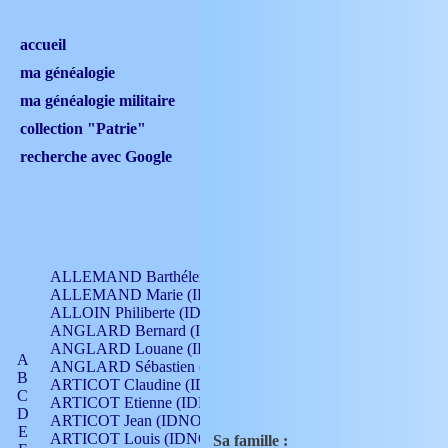
accueil
ma généalogie
ma généalogie militaire
collection "Patrie"
recherche avec Google
ALLEMAND Barthélemy (IDNO 330)
ALLEMAND Marie (IDNO 165)
ALLOIN Philiberte (IDNO 449)
ANGLARD Bernard (IDNO 4)
ANGLARD Louane (IDNO 4)
A
ANGLARD Sébastien (IDNO 4)
B
ARTICOT Claudine (IDNO 105)
C
ARTICOT Etienne (IDNO 420)
D
ARTICOT Jean (IDNO 210)
E
ARTICOT Louis (IDNO 420)
Sa famille :