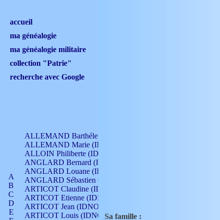
accueil
ma généalogie
ma généalogie militaire
collection "Patrie"
recherche avec Google
ALLEMAND Barthélemy (IDNO 330)
ALLEMAND Marie (IDNO 165)
ALLOIN Philiberte (IDNO 449)
ANGLARD Bernard (IDNO 4)
ANGLARD Louane (IDNO 4)
A
ANGLARD Sébastien (IDNO 4)
B
ARTICOT Claudine (IDNO 105)
C
ARTICOT Etienne (IDNO 420)
D
ARTICOT Jean (IDNO 210)
E
ARTICOT Louis (IDNO 420)
Sa famille :