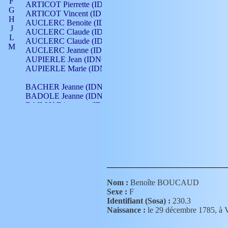
F
ARTICOT Pierrette (IDNO 210)
G
ARTICOT Vincent (IDNO 210)
H
AUCLERC Benoite (IDNO 451)
J
AUCLERC Claude (IDNO 902)
L
AUCLERC Claude (IDNO 902)
M
AUCLERC Jeanne (IDNO 199)
N
AUPIERLE Jean (IDNO 954)
O
AUPIERLE Marie (IDNO )
P
Q
BACHER Jeanne (IDNO )
R
BADOLE Jeanne (IDNO 867)
S
BAILLY Etiennette (IDNO )
T
BAILLY Francois (IDNO 860)
V
BAILLY François (IDNO )
BAILLY Nicolle (IDNO 215)
BAILLY Pierre (IDNO 430)
BAIZET Claudine (IDNO )
BALLAY Anne (IDNO 355)
BALLY Gabrielle (IDNO 141)
BARNAY François (IDNO 418)
Nom :
Benoîte BOUCAUD
BARRAUD Antoine (IDNO 116)
Sexe :
F
BARRAUD Antoine (IDNO 464)
Identifiant (Sosa) :
230.3
BARRAUD Benoît (IDNO 116)
Naissance :
le 29 décembre 1785
BARRAUD Denis (IDNO 116)
BARRAUD Etienne (IDNO 464)