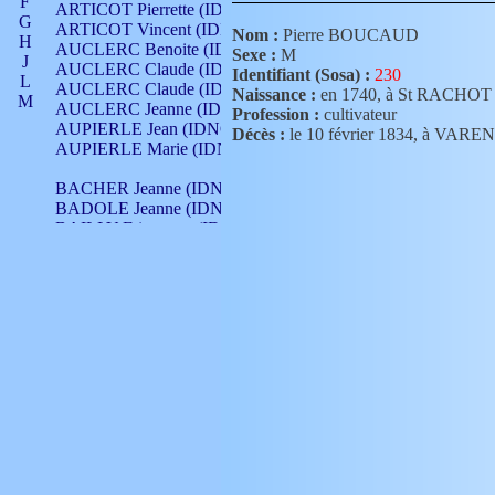
F
ARTICOT Pierrette (IDNO 210)
G
ARTICOT Vincent (IDNO 210)
Nom :
Pierre BOUCAUD
H
AUCLERC Benoite (IDNO 451)
Sexe :
M
J
AUCLERC Claude (IDNO 902)
Identifiant (Sosa) :
230
L
AUCLERC Claude (IDNO 902)
Naissance :
en 1740, à St RACHOT
M
AUCLERC Jeanne (IDNO 199)
Profession :
cultivateur
N
AUPIERLE Jean (IDNO 954)
Décès :
le 10 février 1834, à V
O
AUPIERLE Marie (IDNO )
P
Q
BACHER Jeanne (IDNO )
R
BADOLE Jeanne (IDNO 867)
S
BAILLY Etiennette (IDNO )
T
BAILLY Francois (IDNO 860)
V
BAILLY François (IDNO )
BAILLY Nicolle (IDNO 215)
BAILLY Pierre (IDNO 430)
BAIZET Claudine (IDNO )
BALLAY Anne (IDNO 355)
BALLY Gabrielle (IDNO 141)
BARNAY François (IDNO 418)
BARRAUD Antoine (IDNO 116)
BARRAUD Antoine (IDNO 464)
BARRAUD Benoît (IDNO 116)
BARRAUD Denis (IDNO 116)
BARRAUD Etienne (IDNO 464)