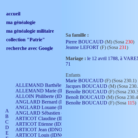
accueil
ma généalogie
ma généalogie militaire
Sa famille :
collection "Patrie"
Pierre BOUCAUD
(M) (Sosa
230
)
Jeanne LEFORT
(F) (Sosa
231
)
recherche avec Google
Mariage :
le 12 avril 1788, à V
71
Enfants
Marie BOUCAUD
(F) (Sosa 230.1)
ALLEMAND Barthélemy (IDNO 330)
Jacques BOUCAUD
(M) (Sosa 230.
ALLEMAND Marie (IDNO 165)
Benoîte BOUCAUD
(F) (Sosa 230.
ALLOIN Philiberte (IDNO 449)
Benoît BOUCAUD
(M) (Sosa 230.4
ANGLARD Bernard (IDNO 4)
Benoîte BOUCAUD
(F) (Sosa
115
)
ANGLARD Louane (IDNO 4)
A
ANGLARD Sébastien (IDNO 4)
B
ARTICOT Claudine (IDNO 105)
C
ARTICOT Etienne (IDNO 420)
D
ARTICOT Jean (IDNO 210)
E
ARTICOT Louis (IDNO 420)