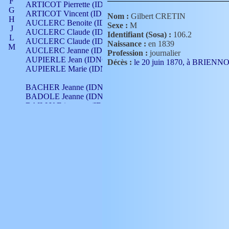
F
ARTICOT Pierrette (IDNO 210)
G
ARTICOT Vincent (IDNO 210)
Nom :
Gilbert CRETIN
H
AUCLERC Benoite (IDNO 451)
Sexe :
M
J
AUCLERC Claude (IDNO 902)
Identifiant (Sosa) :
106.2
L
AUCLERC Claude (IDNO 902)
Naissance :
en 1839
M
AUCLERC Jeanne (IDNO 199)
Profession :
journalier
N
AUPIERLE Jean (IDNO 954)
Décès :
le 20 juin 1870, à BRIENN
O
AUPIERLE Marie (IDNO )
P
Q
BACHER Jeanne (IDNO )
R
BADOLE Jeanne (IDNO 867)
S
BAILLY Etiennette (IDNO )
T
BAILLY Francois (IDNO 860)
V
BAILLY François (IDNO )
BAILLY Nicolle (IDNO 215)
BAILLY Pierre (IDNO 430)
BAIZET Claudine (IDNO )
BALLAY Anne (IDNO 355)
BALLY Gabrielle (IDNO 141)
BARNAY François (IDNO 418)
BARRAUD Antoine (IDNO 116)
BARRAUD Antoine (IDNO 464)
BARRAUD Benoît (IDNO 116)
BARRAUD Denis (IDNO 116)
BARRAUD Etienne (IDNO 464)