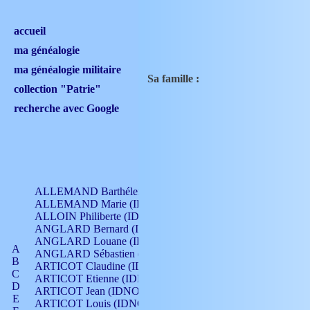
accueil
ma généalogie
ma généalogie militaire
Sa famille :
collection "Patrie"
recherche avec Google
ALLEMAND Barthélemy (IDNO 330)
ALLEMAND Marie (IDNO 165)
ALLOIN Philiberte (IDNO 449)
ANGLARD Bernard (IDNO 4)
ANGLARD Louane (IDNO 4)
A
ANGLARD Sébastien (IDNO 4)
B
ARTICOT Claudine (IDNO 105)
C
ARTICOT Etienne (IDNO 420)
D
ARTICOT Jean (IDNO 210)
E
ARTICOT Louis (IDNO 420)