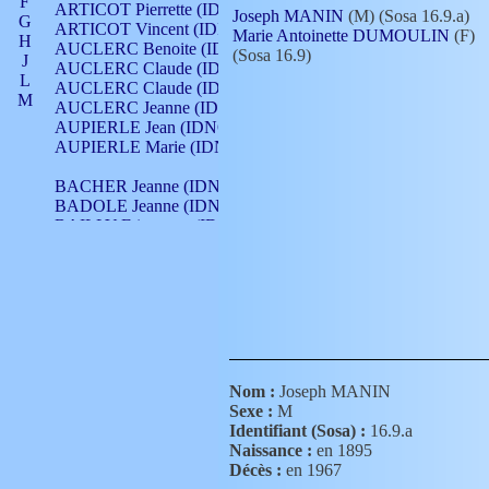
F
ARTICOT Pierrette (IDNO 210)
Joseph MANIN
(M) (Sosa 16.9.a)
G
ARTICOT Vincent (IDNO 210)
Marie Antoinette DUMOULIN
(F)
H
AUCLERC Benoite (IDNO 451)
(Sosa 16.9)
J
AUCLERC Claude (IDNO 902)
L
AUCLERC Claude (IDNO 902)
M
AUCLERC Jeanne (IDNO 199)
N
AUPIERLE Jean (IDNO 954)
O
AUPIERLE Marie (IDNO )
P
Q
BACHER Jeanne (IDNO )
R
BADOLE Jeanne (IDNO 867)
S
BAILLY Etiennette (IDNO )
T
BAILLY Francois (IDNO 860)
V
BAILLY François (IDNO )
BAILLY Nicolle (IDNO 215)
BAILLY Pierre (IDNO 430)
BAIZET Claudine (IDNO )
BALLAY Anne (IDNO 355)
BALLY Gabrielle (IDNO 141)
BARNAY François (IDNO 418)
Nom :
Joseph MANIN
BARRAUD Antoine (IDNO 116)
Sexe :
M
BARRAUD Antoine (IDNO 464)
Identifiant (Sosa) :
16.9.a
BARRAUD Benoît (IDNO 116)
Naissance :
en 1895
BARRAUD Denis (IDNO 116)
Décès :
en 1967
BARRAUD Etienne (IDNO 464)