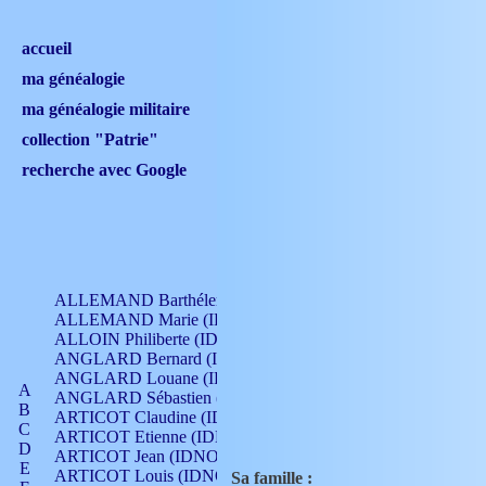
accueil
ma généalogie
ma généalogie militaire
collection "Patrie"
recherche avec Google
ALLEMAND Barthélemy (IDNO 330)
ALLEMAND Marie (IDNO 165)
ALLOIN Philiberte (IDNO 449)
ANGLARD Bernard (IDNO 4)
ANGLARD Louane (IDNO 4)
A
ANGLARD Sébastien (IDNO 4)
B
ARTICOT Claudine (IDNO 105)
C
ARTICOT Etienne (IDNO 420)
D
ARTICOT Jean (IDNO 210)
E
ARTICOT Louis (IDNO 420)
Sa famille :