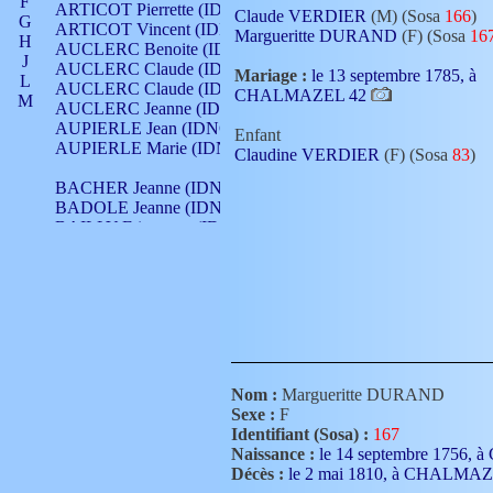
F
ARTICOT Pierrette (IDNO 210)
Claude VERDIER
(M) (Sosa
166
)
G
ARTICOT Vincent (IDNO 210)
Margueritte DURAND
(F) (Sosa
16
H
AUCLERC Benoite (IDNO 451)
J
AUCLERC Claude (IDNO 902)
Mariage :
le 13 septembre 1785, à
L
AUCLERC Claude (IDNO 902)
CHALMAZEL 42
M
AUCLERC Jeanne (IDNO 199)
N
AUPIERLE Jean (IDNO 954)
Enfant
O
AUPIERLE Marie (IDNO )
Claudine VERDIER
(F) (Sosa
83
)
P
Q
BACHER Jeanne (IDNO )
R
BADOLE Jeanne (IDNO 867)
S
BAILLY Etiennette (IDNO )
T
BAILLY Francois (IDNO 860)
V
BAILLY François (IDNO )
BAILLY Nicolle (IDNO 215)
BAILLY Pierre (IDNO 430)
BAIZET Claudine (IDNO )
BALLAY Anne (IDNO 355)
BALLY Gabrielle (IDNO 141)
BARNAY François (IDNO 418)
Nom :
Margueritte DURAND
BARRAUD Antoine (IDNO 116)
Sexe :
F
BARRAUD Antoine (IDNO 464)
Identifiant (Sosa) :
167
BARRAUD Benoît (IDNO 116)
Naissance :
le 14 septembre 1756
BARRAUD Denis (IDNO 116)
Décès :
le 2 mai 1810, à CHALMA
BARRAUD Etienne (IDNO 464)