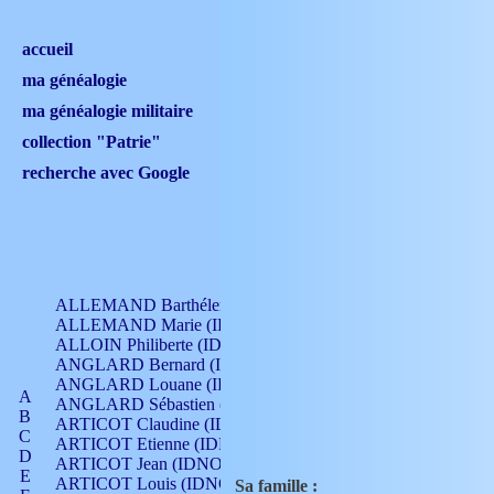
accueil
ma généalogie
ma généalogie militaire
collection "Patrie"
recherche avec Google
ALLEMAND Barthélemy (IDNO 330)
ALLEMAND Marie (IDNO 165)
ALLOIN Philiberte (IDNO 449)
ANGLARD Bernard (IDNO 4)
ANGLARD Louane (IDNO 4)
A
ANGLARD Sébastien (IDNO 4)
B
ARTICOT Claudine (IDNO 105)
C
ARTICOT Etienne (IDNO 420)
D
ARTICOT Jean (IDNO 210)
E
ARTICOT Louis (IDNO 420)
Sa famille :