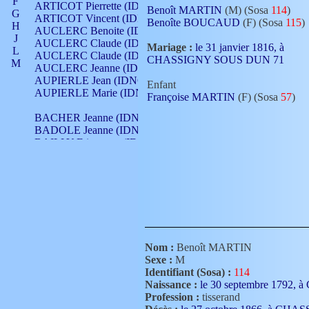
F
ARTICOT Pierrette (IDNO 210)
Benoît MARTIN
(M) (Sosa
114
)
G
ARTICOT Vincent (IDNO 210)
Benoîte BOUCAUD
(F) (Sosa
115
)
H
AUCLERC Benoite (IDNO 451)
J
AUCLERC Claude (IDNO 902)
Mariage :
le 31 janvier 1816, à
L
AUCLERC Claude (IDNO 902)
CHASSIGNY SOUS DUN 71
M
AUCLERC Jeanne (IDNO 199)
N
AUPIERLE Jean (IDNO 954)
Enfant
O
AUPIERLE Marie (IDNO )
Françoise MARTIN
(F) (Sosa
57
)
P
Q
BACHER Jeanne (IDNO )
R
BADOLE Jeanne (IDNO 867)
S
BAILLY Etiennette (IDNO )
T
BAILLY Francois (IDNO 860)
V
BAILLY François (IDNO )
BAILLY Nicolle (IDNO 215)
BAILLY Pierre (IDNO 430)
BAIZET Claudine (IDNO )
BALLAY Anne (IDNO 355)
BALLY Gabrielle (IDNO 141)
BARNAY François (IDNO 418)
Nom :
Benoît MARTIN
BARRAUD Antoine (IDNO 116)
Sexe :
M
BARRAUD Antoine (IDNO 464)
Identifiant (Sosa) :
114
BARRAUD Benoît (IDNO 116)
Naissance :
le 30 septembre 179
BARRAUD Denis (IDNO 116)
Profession :
tisserand
BARRAUD Etienne (IDNO 464)