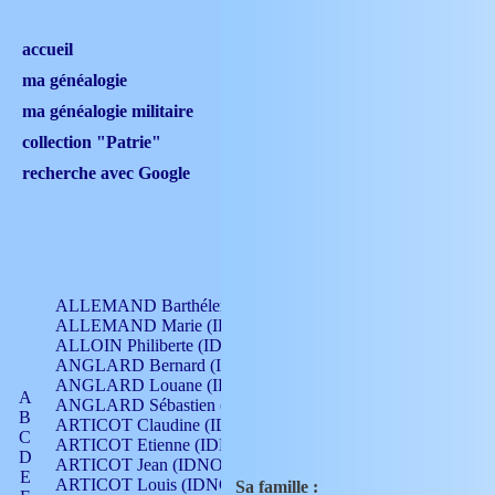
accueil
ma généalogie
ma généalogie militaire
collection "Patrie"
recherche avec Google
ALLEMAND Barthélemy (IDNO 330)
ALLEMAND Marie (IDNO 165)
ALLOIN Philiberte (IDNO 449)
ANGLARD Bernard (IDNO 4)
ANGLARD Louane (IDNO 4)
A
ANGLARD Sébastien (IDNO 4)
B
ARTICOT Claudine (IDNO 105)
C
ARTICOT Etienne (IDNO 420)
D
ARTICOT Jean (IDNO 210)
E
ARTICOT Louis (IDNO 420)
Sa famille :