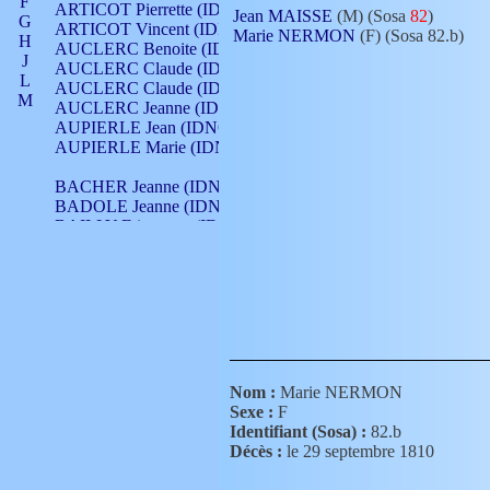
F
ARTICOT Pierrette (IDNO 210)
Jean MAISSE
(M) (Sosa
82
)
G
ARTICOT Vincent (IDNO 210)
Marie NERMON
(F) (Sosa 82.b)
H
AUCLERC Benoite (IDNO 451)
J
AUCLERC Claude (IDNO 902)
L
AUCLERC Claude (IDNO 902)
M
AUCLERC Jeanne (IDNO 199)
N
AUPIERLE Jean (IDNO 954)
O
AUPIERLE Marie (IDNO )
P
Q
BACHER Jeanne (IDNO )
R
BADOLE Jeanne (IDNO 867)
S
BAILLY Etiennette (IDNO )
T
BAILLY Francois (IDNO 860)
V
BAILLY François (IDNO )
BAILLY Nicolle (IDNO 215)
BAILLY Pierre (IDNO 430)
BAIZET Claudine (IDNO )
BALLAY Anne (IDNO 355)
BALLY Gabrielle (IDNO 141)
BARNAY François (IDNO 418)
Nom :
Marie NERMON
BARRAUD Antoine (IDNO 116)
Sexe :
F
BARRAUD Antoine (IDNO 464)
Identifiant (Sosa) :
82.b
BARRAUD Benoît (IDNO 116)
Décès :
le 29 septembre 1810
BARRAUD Denis (IDNO 116)
BARRAUD Etienne (IDNO 464)