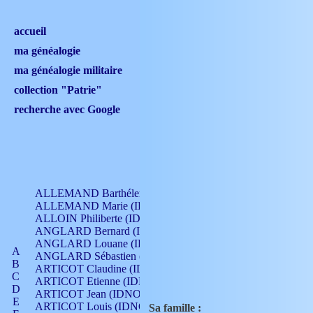
accueil
ma généalogie
ma généalogie militaire
collection "Patrie"
recherche avec Google
ALLEMAND Barthélemy (IDNO 330)
ALLEMAND Marie (IDNO 165)
ALLOIN Philiberte (IDNO 449)
ANGLARD Bernard (IDNO 4)
ANGLARD Louane (IDNO 4)
A
ANGLARD Sébastien (IDNO 4)
B
ARTICOT Claudine (IDNO 105)
C
ARTICOT Etienne (IDNO 420)
D
ARTICOT Jean (IDNO 210)
E
ARTICOT Louis (IDNO 420)
Sa famille :