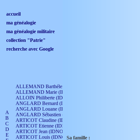
accueil
ma généalogie
ma généalogie militaire
collection "Patrie"
recherche avec Google
ALLEMAND Barthélemy (IDNO 330)
ALLEMAND Marie (IDNO 165)
ALLOIN Philiberte (IDNO 449)
ANGLARD Bernard (IDNO 4)
ANGLARD Louane (IDNO 4)
A
ANGLARD Sébastien (IDNO 4)
B
ARTICOT Claudine (IDNO 105)
C
ARTICOT Etienne (IDNO 420)
D
ARTICOT Jean (IDNO 210)
E
ARTICOT Louis (IDNO 420)
Sa famille :