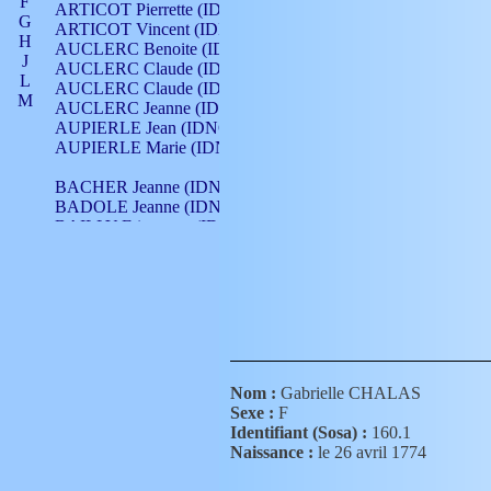
F
ARTICOT Pierrette (IDNO 210)
G
ARTICOT Vincent (IDNO 210)
H
AUCLERC Benoite (IDNO 451)
J
AUCLERC Claude (IDNO 902)
L
AUCLERC Claude (IDNO 902)
M
AUCLERC Jeanne (IDNO 199)
N
AUPIERLE Jean (IDNO 954)
O
AUPIERLE Marie (IDNO )
P
Q
BACHER Jeanne (IDNO )
R
BADOLE Jeanne (IDNO 867)
S
BAILLY Etiennette (IDNO )
T
BAILLY Francois (IDNO 860)
V
BAILLY François (IDNO )
BAILLY Nicolle (IDNO 215)
BAILLY Pierre (IDNO 430)
BAIZET Claudine (IDNO )
BALLAY Anne (IDNO 355)
BALLY Gabrielle (IDNO 141)
BARNAY François (IDNO 418)
Nom :
Gabrielle CHALAS
BARRAUD Antoine (IDNO 116)
Sexe :
F
BARRAUD Antoine (IDNO 464)
Identifiant (Sosa) :
160.1
BARRAUD Benoît (IDNO 116)
Naissance :
le 26 avril 1774
BARRAUD Denis (IDNO 116)
BARRAUD Etienne (IDNO 464)