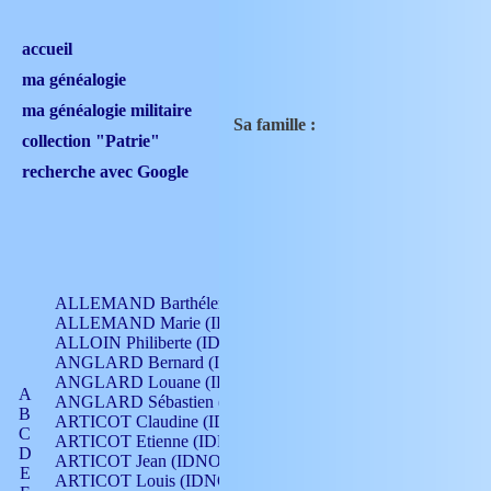
accueil
ma généalogie
ma généalogie militaire
Sa famille :
collection "Patrie"
recherche avec Google
ALLEMAND Barthélemy (IDNO 330)
ALLEMAND Marie (IDNO 165)
ALLOIN Philiberte (IDNO 449)
ANGLARD Bernard (IDNO 4)
ANGLARD Louane (IDNO 4)
A
ANGLARD Sébastien (IDNO 4)
B
ARTICOT Claudine (IDNO 105)
C
ARTICOT Etienne (IDNO 420)
D
ARTICOT Jean (IDNO 210)
E
ARTICOT Louis (IDNO 420)