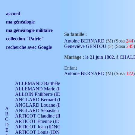
accueil
ma généalogie
ma généalogie militaire
Sa famille :
collection "Patrie"
Antoine BERNARD
(M) (Sosa
244
)
Geneviève GENTOU
(F) (Sosa
245
)
recherche avec Google
Mariage :
le 21 juin 1802, à CHA
Enfant
Antoine BERNARD
(M) (Sosa
122
)
ALLEMAND Barthélemy (IDNO 330)
ALLEMAND Marie (IDNO 165)
ALLOIN Philiberte (IDNO 449)
ANGLARD Bernard (IDNO 4)
ANGLARD Louane (IDNO 4)
A
ANGLARD Sébastien (IDNO 4)
B
ARTICOT Claudine (IDNO 105)
C
ARTICOT Etienne (IDNO 420)
D
ARTICOT Jean (IDNO 210)
E
ARTICOT Louis (IDNO 420)