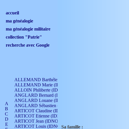
accueil
ma généalogie
ma généalogie militaire
collection "Patrie"
recherche avec Google
ALLEMAND Barthélemy (IDNO 330)
ALLEMAND Marie (IDNO 165)
ALLOIN Philiberte (IDNO 449)
ANGLARD Bernard (IDNO 4)
ANGLARD Louane (IDNO 4)
A
ANGLARD Sébastien (IDNO 4)
B
ARTICOT Claudine (IDNO 105)
C
ARTICOT Etienne (IDNO 420)
D
ARTICOT Jean (IDNO 210)
E
ARTICOT Louis (IDNO 420)
Sa famille :