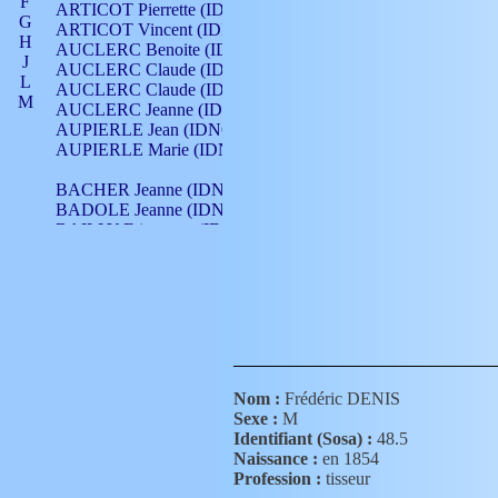
F
ARTICOT Pierrette (IDNO 210)
G
ARTICOT Vincent (IDNO 210)
H
AUCLERC Benoite (IDNO 451)
J
AUCLERC Claude (IDNO 902)
L
AUCLERC Claude (IDNO 902)
M
AUCLERC Jeanne (IDNO 199)
N
AUPIERLE Jean (IDNO 954)
O
AUPIERLE Marie (IDNO )
P
Q
BACHER Jeanne (IDNO )
R
BADOLE Jeanne (IDNO 867)
S
BAILLY Etiennette (IDNO )
T
BAILLY Francois (IDNO 860)
V
BAILLY François (IDNO )
BAILLY Nicolle (IDNO 215)
BAILLY Pierre (IDNO 430)
BAIZET Claudine (IDNO )
BALLAY Anne (IDNO 355)
BALLY Gabrielle (IDNO 141)
BARNAY François (IDNO 418)
Nom :
Frédéric DENIS
BARRAUD Antoine (IDNO 116)
Sexe :
M
BARRAUD Antoine (IDNO 464)
Identifiant (Sosa) :
48.5
BARRAUD Benoît (IDNO 116)
Naissance :
en 1854
BARRAUD Denis (IDNO 116)
Profession :
tisseur
BARRAUD Etienne (IDNO 464)