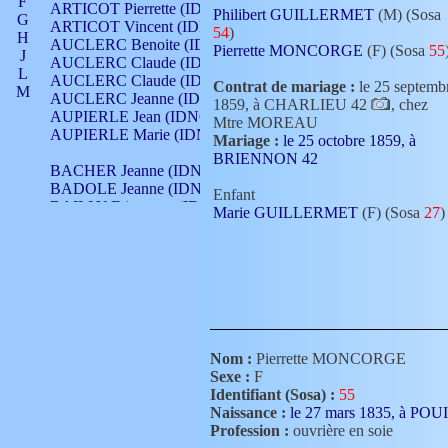
F
ARTICOT Pierrette (IDNO 210)
Philibert GUILLERMET
(M) (Sosa
G
ARTICOT Vincent (IDNO 210)
54
)
H
AUCLERC Benoite (IDNO 451)
Pierrette MONCORGE
(F) (Sosa
55
J
AUCLERC Claude (IDNO 902)
L
AUCLERC Claude (IDNO 902)
Contrat de mariage :
le 25 septemb
M
AUCLERC Jeanne (IDNO 199)
1859, à CHARLIEU 42
, chez
N
AUPIERLE Jean (IDNO 954)
Mtre MOREAU
O
AUPIERLE Marie (IDNO )
Mariage :
le 25 octobre 1859, à
P
BRIENNON 42
Q
BACHER Jeanne (IDNO )
R
BADOLE Jeanne (IDNO 867)
Enfant
S
BAILLY Etiennette (IDNO )
Marie GUILLERMET
(F) (Sosa
27
)
T
BAILLY Francois (IDNO 860)
V
BAILLY François (IDNO )
BAILLY Nicolle (IDNO 215)
BAILLY Pierre (IDNO 430)
BAIZET Claudine (IDNO )
BALLAY Anne (IDNO 355)
BALLY Gabrielle (IDNO 141)
BARNAY François (IDNO 418)
Nom :
Pierrette MONCORGE
BARRAUD Antoine (IDNO 116)
Sexe :
F
BARRAUD Antoine (IDNO 464)
Identifiant (Sosa) :
55
BARRAUD Benoît (IDNO 116)
Naissance :
le 27 mars 1835, à 
BARRAUD Denis (IDNO 116)
Profession :
ouvrière en soie
BARRAUD Etienne (IDNO 464)