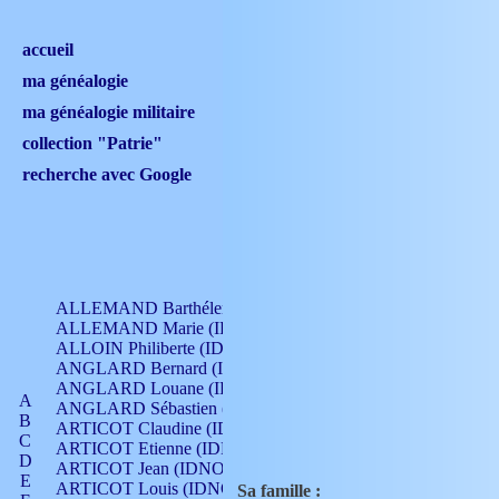
accueil
ma généalogie
ma généalogie militaire
collection "Patrie"
recherche avec Google
ALLEMAND Barthélemy (IDNO 330)
ALLEMAND Marie (IDNO 165)
ALLOIN Philiberte (IDNO 449)
ANGLARD Bernard (IDNO 4)
ANGLARD Louane (IDNO 4)
A
ANGLARD Sébastien (IDNO 4)
B
ARTICOT Claudine (IDNO 105)
C
ARTICOT Etienne (IDNO 420)
D
ARTICOT Jean (IDNO 210)
E
ARTICOT Louis (IDNO 420)
Sa famille :