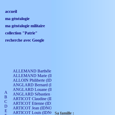
accueil
ma généalogie
ma généalogie militaire
collection "Patrie"
recherche avec Google
ALLEMAND Barthélemy (IDNO 330)
ALLEMAND Marie (IDNO 165)
ALLOIN Philiberte (IDNO 449)
ANGLARD Bernard (IDNO 4)
ANGLARD Louane (IDNO 4)
A
ANGLARD Sébastien (IDNO 4)
B
ARTICOT Claudine (IDNO 105)
C
ARTICOT Etienne (IDNO 420)
D
ARTICOT Jean (IDNO 210)
E
ARTICOT Louis (IDNO 420)
Sa famille :