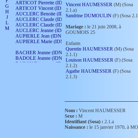
F
ARTICOT Pierrette (IDNO 210)
Vincent HAUMESSER
(M) (Sosa
G
ARTICOT Vincent (IDNO 210)
2.1.a)
H
AUCLERC Benoite (IDNO 451)
Sandrine DUMOULIN
(F) (Sosa 2.1
J
AUCLERC Claude (IDNO 902)
L
AUCLERC Claude (IDNO 902)
Mariage :
le 21 juin 2008, à
M
AUCLERC Jeanne (IDNO 199)
GOUMOIS 25
N
AUPIERLE Jean (IDNO 954)
O
AUPIERLE Marie (IDNO )
Enfants
P
Quentin HAUMESSER
(M) (Sosa
Q
BACHER Jeanne (IDNO )
2.1.1)
R
BADOLE Jeanne (IDNO 867)
Louison HAUMESSER
(F) (Sosa
S
BAILLY Etiennette (IDNO )
2.1.2)
T
BAILLY Francois (IDNO 860)
Agathe HAUMESSER
(F) (Sosa
V
BAILLY François (IDNO )
2.1.3)
BAILLY Nicolle (IDNO 215)
BAILLY Pierre (IDNO 430)
BAIZET Claudine (IDNO )
BALLAY Anne (IDNO 355)
BALLY Gabrielle (IDNO 141)
BARNAY François (IDNO 418)
Nom :
Vincent HAUMESSER
BARRAUD Antoine (IDNO 116)
Sexe :
M
BARRAUD Antoine (IDNO 464)
Identifiant (Sosa) :
2.1.a
BARRAUD Benoît (IDNO 116)
Naissance :
le 15 janvier 1970, 
BARRAUD Denis (IDNO 116)
BARRAUD Etienne (IDNO 464)