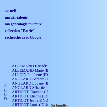
accueil
ma généalogie
ma généalogie militaire
collection "Patrie"
recherche avec Google
ALLEMAND Barthélemy (IDNO 330)
ALLEMAND Marie (IDNO 165)
ALLOIN Philiberte (IDNO 449)
ANGLARD Bernard (IDNO 4)
ANGLARD Louane (IDNO 4)
A
ANGLARD Sébastien (IDNO 4)
B
ARTICOT Claudine (IDNO 105)
C
ARTICOT Etienne (IDNO 420)
D
ARTICOT Jean (IDNO 210)
E
ARTICOT Louis (IDNO 420)
Sa famille :