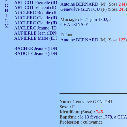
F
ARTICOT Pierrette (IDNO 210)
Antoine BERNARD
(M) (Sosa
244
)
G
ARTICOT Vincent (IDNO 210)
Geneviève GENTOU
(F) (Sosa
245
)
H
AUCLERC Benoite (IDNO 451)
J
AUCLERC Claude (IDNO 902)
Mariage :
le 21 juin 1802, à
L
AUCLERC Claude (IDNO 902)
CHALEINS 01
M
AUCLERC Jeanne (IDNO 199)
N
AUPIERLE Jean (IDNO 954)
Enfant
O
AUPIERLE Marie (IDNO )
Antoine BERNARD
(M) (Sosa
122
)
P
Q
BACHER Jeanne (IDNO )
R
BADOLE Jeanne (IDNO 867)
S
BAILLY Etiennette (IDNO )
T
BAILLY Francois (IDNO 860)
V
BAILLY François (IDNO )
BAILLY Nicolle (IDNO 215)
BAILLY Pierre (IDNO 430)
BAIZET Claudine (IDNO )
BALLAY Anne (IDNO 355)
BALLY Gabrielle (IDNO 141)
BARNAY François (IDNO 418)
Nom :
Geneviève GENTOU
BARRAUD Antoine (IDNO 116)
Sexe :
F
BARRAUD Antoine (IDNO 464)
Identifiant (Sosa) :
245
BARRAUD Benoît (IDNO 116)
Baptême :
le 13 février 1778, à C
BARRAUD Denis (IDNO 116)
Profession :
cultivatrice
BARRAUD Etienne (IDNO 464)