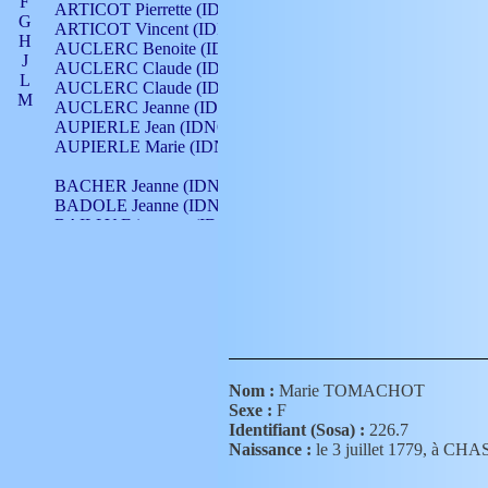
F
ARTICOT Pierrette (IDNO 210)
G
ARTICOT Vincent (IDNO 210)
H
AUCLERC Benoite (IDNO 451)
J
AUCLERC Claude (IDNO 902)
L
AUCLERC Claude (IDNO 902)
M
AUCLERC Jeanne (IDNO 199)
N
AUPIERLE Jean (IDNO 954)
O
AUPIERLE Marie (IDNO )
P
Q
BACHER Jeanne (IDNO )
R
BADOLE Jeanne (IDNO 867)
S
BAILLY Etiennette (IDNO )
T
BAILLY Francois (IDNO 860)
V
BAILLY François (IDNO )
BAILLY Nicolle (IDNO 215)
BAILLY Pierre (IDNO 430)
BAIZET Claudine (IDNO )
BALLAY Anne (IDNO 355)
BALLY Gabrielle (IDNO 141)
BARNAY François (IDNO 418)
Nom :
Marie TOMACHOT
BARRAUD Antoine (IDNO 116)
Sexe :
F
BARRAUD Antoine (IDNO 464)
Identifiant (Sosa) :
226.7
BARRAUD Benoît (IDNO 116)
Naissance :
le 3 juillet 1779, à
BARRAUD Denis (IDNO 116)
BARRAUD Etienne (IDNO 464)