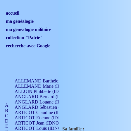
accueil
ma généalogie
ma généalogie militaire
collection "Patrie"
recherche avec Google
ALLEMAND Barthélemy (IDNO 330)
ALLEMAND Marie (IDNO 165)
ALLOIN Philiberte (IDNO 449)
ANGLARD Bernard (IDNO 4)
ANGLARD Louane (IDNO 4)
A
ANGLARD Sébastien (IDNO 4)
B
ARTICOT Claudine (IDNO 105)
C
ARTICOT Etienne (IDNO 420)
D
ARTICOT Jean (IDNO 210)
E
ARTICOT Louis (IDNO 420)
Sa famille :