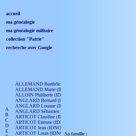
accueil
ma généalogie
ma généalogie militaire
collection "Patrie"
recherche avec Google
ALLEMAND Barthélemy (IDNO 330)
ALLEMAND Marie (IDNO 165)
ALLOIN Philiberte (IDNO 449)
ANGLARD Bernard (IDNO 4)
ANGLARD Louane (IDNO 4)
A
ANGLARD Sébastien (IDNO 4)
B
ARTICOT Claudine (IDNO 105)
C
ARTICOT Etienne (IDNO 420)
D
ARTICOT Jean (IDNO 210)
E
ARTICOT Louis (IDNO 420)
Sa famille :