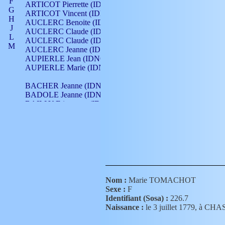
F
ARTICOT Pierrette (IDNO 210)
G
ARTICOT Vincent (IDNO 210)
H
AUCLERC Benoite (IDNO 451)
J
AUCLERC Claude (IDNO 902)
L
AUCLERC Claude (IDNO 902)
M
AUCLERC Jeanne (IDNO 199)
N
AUPIERLE Jean (IDNO 954)
O
AUPIERLE Marie (IDNO )
P
Q
BACHER Jeanne (IDNO )
R
BADOLE Jeanne (IDNO 867)
S
BAILLY Etiennette (IDNO )
T
BAILLY Francois (IDNO 860)
V
BAILLY François (IDNO )
BAILLY Nicolle (IDNO 215)
BAILLY Pierre (IDNO 430)
BAIZET Claudine (IDNO )
BALLAY Anne (IDNO 355)
BALLY Gabrielle (IDNO 141)
BARNAY François (IDNO 418)
Nom :
Marie TOMACHOT
BARRAUD Antoine (IDNO 116)
Sexe :
F
BARRAUD Antoine (IDNO 464)
Identifiant (Sosa) :
226.7
BARRAUD Benoît (IDNO 116)
Naissance :
le 3 juillet 1779, à
BARRAUD Denis (IDNO 116)
BARRAUD Etienne (IDNO 464)