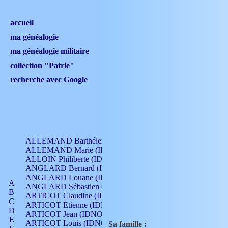
accueil
ma généalogie
ma généalogie militaire
collection "Patrie"
recherche avec Google
ALLEMAND Barthélemy (IDNO 330)
ALLEMAND Marie (IDNO 165)
ALLOIN Philiberte (IDNO 449)
ANGLARD Bernard (IDNO 4)
ANGLARD Louane (IDNO 4)
A
ANGLARD Sébastien (IDNO 4)
B
ARTICOT Claudine (IDNO 105)
C
ARTICOT Etienne (IDNO 420)
D
ARTICOT Jean (IDNO 210)
E
ARTICOT Louis (IDNO 420)
Sa famille :