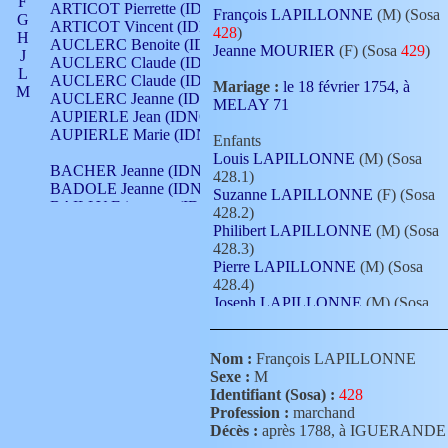
F
ARTICOT Pierrette (IDNO 210)
François LAPILLONNE
(M) (Sosa
G
ARTICOT Vincent (IDNO 210)
428
)
H
AUCLERC Benoite (IDNO 451)
Jeanne MOURIER
(F) (Sosa
429
)
J
AUCLERC Claude (IDNO 902)
L
AUCLERC Claude (IDNO 902)
Mariage :
le 18 février 1754, à
M
AUCLERC Jeanne (IDNO 199)
MELAY 71
N
AUPIERLE Jean (IDNO 954)
O
AUPIERLE Marie (IDNO )
Enfants
P
Louis LAPILLONNE
(M) (Sosa
Q
BACHER Jeanne (IDNO )
428.1)
R
BADOLE Jeanne (IDNO 867)
Suzanne LAPILLONNE
(F) (Sosa
S
BAILLY Etiennette (IDNO )
428.2)
T
BAILLY Francois (IDNO 860)
Philibert LAPILLONNE
(M) (Sosa
V
BAILLY François (IDNO )
428.3)
BAILLY Nicolle (IDNO 215)
Pierre LAPILLONNE
(M) (Sosa
BAILLY Pierre (IDNO 430)
428.4)
BAIZET Claudine (IDNO )
Joseph LAPILLONNE
(M) (Sosa
BALLAY Anne (IDNO 355)
214
)
BALLY Gabrielle (IDNO 141)
BARNAY François (IDNO 418)
Nom :
François LAPILLONNE
BARRAUD Antoine (IDNO 116)
Sexe :
M
BARRAUD Antoine (IDNO 464)
Identifiant (Sosa) :
428
BARRAUD Benoît (IDNO 116)
Profession :
marchand
BARRAUD Denis (IDNO 116)
Décès :
après 1788, à IGUERANDE
BARRAUD Etienne (IDNO 464)