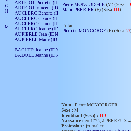
F
ARTICOT Pierrette (IDNO 210)
Pierre MONCORGER
(M) (Sosa
11
G
ARTICOT Vincent (IDNO 210)
Marie PERRIER
(F) (Sosa
111
)
H
AUCLERC Benoite (IDNO 451)
J
AUCLERC Claude (IDNO 902)
L
AUCLERC Claude (IDNO 902)
Enfant
M
AUCLERC Jeanne (IDNO 199)
Pierrette MONCORGE
(F) (Sosa
55
N
AUPIERLE Jean (IDNO 954)
O
AUPIERLE Marie (IDNO )
P
Q
BACHER Jeanne (IDNO )
R
BADOLE Jeanne (IDNO 867)
S
BAILLY Etiennette (IDNO )
T
BAILLY Francois (IDNO 860)
V
BAILLY François (IDNO )
BAILLY Nicolle (IDNO 215)
BAILLY Pierre (IDNO 430)
BAIZET Claudine (IDNO )
BALLAY Anne (IDNO 355)
BALLY Gabrielle (IDNO 141)
BARNAY François (IDNO 418)
Nom :
Pierre MONCORGER
BARRAUD Antoine (IDNO 116)
Sexe :
M
BARRAUD Antoine (IDNO 464)
Identifiant (Sosa) :
110
BARRAUD Benoît (IDNO 116)
Naissance :
en 1775, à PERREUX 
BARRAUD Denis (IDNO 116)
Profession :
journalier
BARRAUD Etienne (IDNO 464)