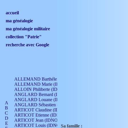
accueil
ma généalogie
ma généalogie militaire
collection "Patrie"
recherche avec Google
ALLEMAND Barthélemy (IDNO 330)
ALLEMAND Marie (IDNO 165)
ALLOIN Philiberte (IDNO 449)
ANGLARD Bernard (IDNO 4)
ANGLARD Louane (IDNO 4)
A
ANGLARD Sébastien (IDNO 4)
B
ARTICOT Claudine (IDNO 105)
C
ARTICOT Etienne (IDNO 420)
D
ARTICOT Jean (IDNO 210)
E
ARTICOT Louis (IDNO 420)
Sa famille :