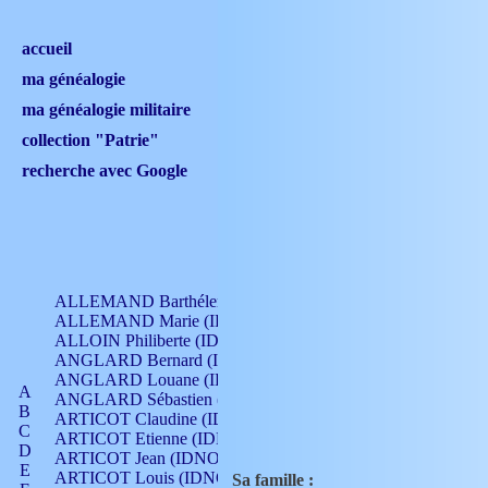
accueil
ma généalogie
ma généalogie militaire
collection "Patrie"
recherche avec Google
ALLEMAND Barthélemy (IDNO 330)
ALLEMAND Marie (IDNO 165)
ALLOIN Philiberte (IDNO 449)
ANGLARD Bernard (IDNO 4)
ANGLARD Louane (IDNO 4)
A
ANGLARD Sébastien (IDNO 4)
B
ARTICOT Claudine (IDNO 105)
C
ARTICOT Etienne (IDNO 420)
D
ARTICOT Jean (IDNO 210)
E
ARTICOT Louis (IDNO 420)
Sa famille :