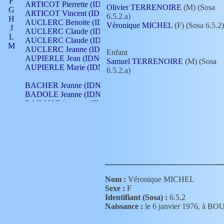
F
ARTICOT Pierrette (IDNO 210)
Olivier TERRENOIRE
(M) (Sosa
G
ARTICOT Vincent (IDNO 210)
6.5.2.a)
H
AUCLERC Benoite (IDNO 451)
Véronique MICHEL
(F) (Sosa 6.5.2)
J
AUCLERC Claude (IDNO 902)
L
AUCLERC Claude (IDNO 902)
M
AUCLERC Jeanne (IDNO 199)
Enfant
N
AUPIERLE Jean (IDNO 954)
Samuel TERRENOIRE
(M) (Sosa
O
AUPIERLE Marie (IDNO )
6.5.2.a)
P
Q
BACHER Jeanne (IDNO )
R
BADOLE Jeanne (IDNO 867)
S
BAILLY Etiennette (IDNO )
T
BAILLY Francois (IDNO 860)
V
BAILLY François (IDNO )
BAILLY Nicolle (IDNO 215)
BAILLY Pierre (IDNO 430)
BAIZET Claudine (IDNO )
BALLAY Anne (IDNO 355)
BALLY Gabrielle (IDNO 141)
BARNAY François (IDNO 418)
Nom :
Véronique MICHEL
BARRAUD Antoine (IDNO 116)
Sexe :
F
BARRAUD Antoine (IDNO 464)
Identifiant (Sosa) :
6.5.2
BARRAUD Benoît (IDNO 116)
Naissance :
le 6 janvier 1976, à
BARRAUD Denis (IDNO 116)
BARRAUD Etienne (IDNO 464)