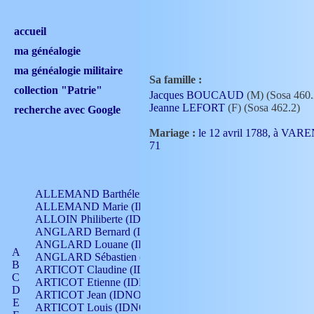
accueil
ma généalogie
ma généalogie militaire
Sa famille :
collection "Patrie"
Jacques BOUCAUD
(M) (Sosa 460.
Jeanne LEFORT
(F) (Sosa 462.2)
recherche avec Google
Mariage :
le 12 avril 1788, à V
71
ALLEMAND Barthélemy (IDNO 330)
ALLEMAND Marie (IDNO 165)
ALLOIN Philiberte (IDNO 449)
ANGLARD Bernard (IDNO 4)
ANGLARD Louane (IDNO 4)
A
ANGLARD Sébastien (IDNO 4)
B
ARTICOT Claudine (IDNO 105)
C
ARTICOT Etienne (IDNO 420)
D
ARTICOT Jean (IDNO 210)
E
ARTICOT Louis (IDNO 420)