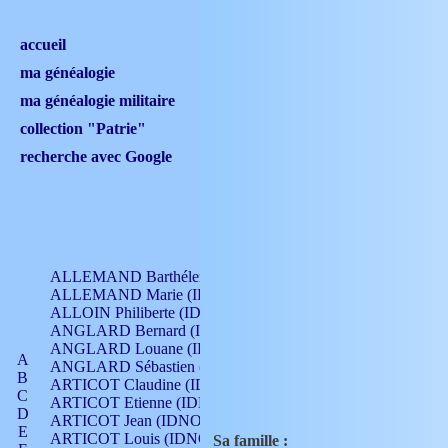
accueil
ma généalogie
ma généalogie militaire
collection "Patrie"
recherche avec Google
ALLEMAND Barthélemy (IDNO 330)
ALLEMAND Marie (IDNO 165)
ALLOIN Philiberte (IDNO 449)
ANGLARD Bernard (IDNO 4)
ANGLARD Louane (IDNO 4)
A
ANGLARD Sébastien (IDNO 4)
B
ARTICOT Claudine (IDNO 105)
C
ARTICOT Etienne (IDNO 420)
D
ARTICOT Jean (IDNO 210)
E
ARTICOT Louis (IDNO 420)
Sa famille :