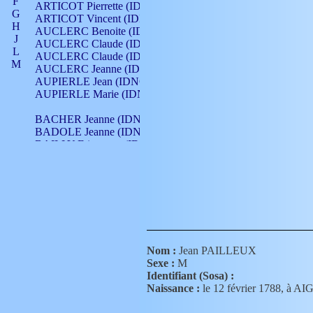
F
ARTICOT Pierrette (IDNO 210)
G
ARTICOT Vincent (IDNO 210)
H
AUCLERC Benoite (IDNO 451)
J
AUCLERC Claude (IDNO 902)
L
AUCLERC Claude (IDNO 902)
M
AUCLERC Jeanne (IDNO 199)
N
AUPIERLE Jean (IDNO 954)
O
AUPIERLE Marie (IDNO )
P
Q
BACHER Jeanne (IDNO )
R
BADOLE Jeanne (IDNO 867)
S
BAILLY Etiennette (IDNO )
T
BAILLY Francois (IDNO 860)
V
BAILLY François (IDNO )
BAILLY Nicolle (IDNO 215)
BAILLY Pierre (IDNO 430)
BAIZET Claudine (IDNO )
BALLAY Anne (IDNO 355)
BALLY Gabrielle (IDNO 141)
BARNAY François (IDNO 418)
Nom :
Jean PAILLEUX
BARRAUD Antoine (IDNO 116)
Sexe :
M
BARRAUD Antoine (IDNO 464)
Identifiant (Sosa) :
BARRAUD Benoît (IDNO 116)
Naissance :
le 12 février 1788, à
BARRAUD Denis (IDNO 116)
BARRAUD Etienne (IDNO 464)