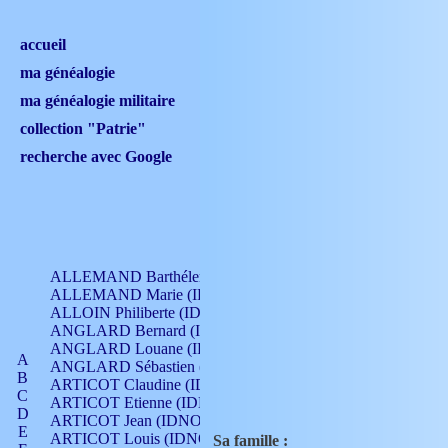
accueil
ma généalogie
ma généalogie militaire
collection "Patrie"
recherche avec Google
ALLEMAND Barthélemy (IDNO 330)
ALLEMAND Marie (IDNO 165)
ALLOIN Philiberte (IDNO 449)
ANGLARD Bernard (IDNO 4)
ANGLARD Louane (IDNO 4)
A
ANGLARD Sébastien (IDNO 4)
B
ARTICOT Claudine (IDNO 105)
C
ARTICOT Etienne (IDNO 420)
D
ARTICOT Jean (IDNO 210)
E
ARTICOT Louis (IDNO 420)
Sa famille :