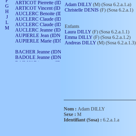
F
ARTICOT Pierrette (IDNO 210)
Adam DILLY
(M) (Sosa 6.2.a.1.a)
G
ARTICOT Vincent (IDNO 210)
Christelle DENIS
(F) (Sosa 6.2.a.1)
H
AUCLERC Benoite (IDNO 451)
J
AUCLERC Claude (IDNO 902)
L
AUCLERC Claude (IDNO 902)
Enfants
M
AUCLERC Jeanne (IDNO 199)
Laura DILLY
(F) (Sosa 6.2.a.1.1)
N
AUPIERLE Jean (IDNO 954)
Emma DILLY
(F) (Sosa 6.2.a.1.2)
O
AUPIERLE Marie (IDNO )
Andreas DILLY
(M) (Sosa 6.2.a.1.3)
P
Q
BACHER Jeanne (IDNO )
R
BADOLE Jeanne (IDNO 867)
S
BAILLY Etiennette (IDNO )
T
BAILLY Francois (IDNO 860)
V
BAILLY François (IDNO )
BAILLY Nicolle (IDNO 215)
BAILLY Pierre (IDNO 430)
BAIZET Claudine (IDNO )
BALLAY Anne (IDNO 355)
BALLY Gabrielle (IDNO 141)
BARNAY François (IDNO 418)
Nom :
Adam DILLY
BARRAUD Antoine (IDNO 116)
Sexe :
M
BARRAUD Antoine (IDNO 464)
Identifiant (Sosa) :
6.2.a.1.a
BARRAUD Benoît (IDNO 116)
BARRAUD Denis (IDNO 116)
BARRAUD Etienne (IDNO 464)