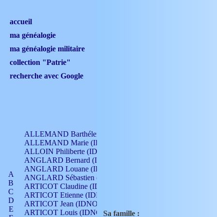
accueil
ma généalogie
ma généalogie militaire
collection "Patrie"
recherche avec Google
ALLEMAND Barthélemy (IDNO 330)
ALLEMAND Marie (IDNO 165)
ALLOIN Philiberte (IDNO 449)
ANGLARD Bernard (IDNO 4)
ANGLARD Louane (IDNO 4)
A
ANGLARD Sébastien (IDNO 4)
B
ARTICOT Claudine (IDNO 105)
C
ARTICOT Etienne (IDNO 420)
D
ARTICOT Jean (IDNO 210)
E
ARTICOT Louis (IDNO 420)
Sa famille :