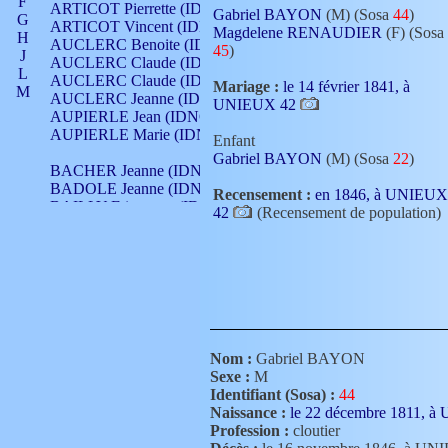
F
ARTICOT Pierrette (IDNO 210)
Gabriel BAYON
(M) (Sosa
44
)
G
ARTICOT Vincent (IDNO 210)
Magdelene RENAUDIER
(F) (Sosa
H
AUCLERC Benoite (IDNO 451)
45
)
J
AUCLERC Claude (IDNO 902)
L
AUCLERC Claude (IDNO 902)
Mariage :
le 14 février 1841, à
M
AUCLERC Jeanne (IDNO 199)
UNIEUX 42
N
AUPIERLE Jean (IDNO 954)
O
AUPIERLE Marie (IDNO )
Enfant
P
Gabriel BAYON
(M) (Sosa
22
)
Q
BACHER Jeanne (IDNO )
R
BADOLE Jeanne (IDNO 867)
Recensement :
en 1846, à UNIEUX
S
BAILLY Etiennette (IDNO )
42
(Recensement de population)
T
BAILLY Francois (IDNO 860)
V
BAILLY François (IDNO )
BAILLY Nicolle (IDNO 215)
BAILLY Pierre (IDNO 430)
BAIZET Claudine (IDNO )
BALLAY Anne (IDNO 355)
BALLY Gabrielle (IDNO 141)
BARNAY François (IDNO 418)
Nom :
Gabriel BAYON
BARRAUD Antoine (IDNO 116)
Sexe :
M
BARRAUD Antoine (IDNO 464)
Identifiant (Sosa) :
44
BARRAUD Benoît (IDNO 116)
Naissance :
le 22 décembre 1811, 
BARRAUD Denis (IDNO 116)
Profession :
cloutier
BARRAUD Etienne (IDNO 464)