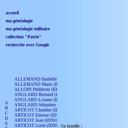
accueil
ma généalogie
ma généalogie militaire
collection "Patrie"
recherche avec Google
ALLEMAND Barthélemy (IDNO 330)
ALLEMAND Marie (IDNO 165)
ALLOIN Philiberte (IDNO 449)
ANGLARD Bernard (IDNO 4)
ANGLARD Louane (IDNO 4)
A
ANGLARD Sébastien (IDNO 4)
B
ARTICOT Claudine (IDNO 105)
C
ARTICOT Etienne (IDNO 420)
D
ARTICOT Jean (IDNO 210)
E
ARTICOT Louis (IDNO 420)
Sa famille :