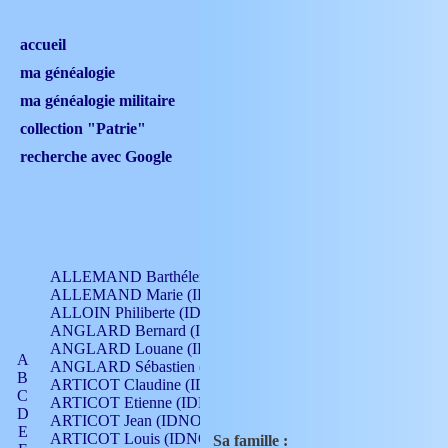
accueil
ma généalogie
ma généalogie militaire
collection "Patrie"
recherche avec Google
ALLEMAND Barthélemy (IDNO 330)
ALLEMAND Marie (IDNO 165)
ALLOIN Philiberte (IDNO 449)
ANGLARD Bernard (IDNO 4)
ANGLARD Louane (IDNO 4)
A
ANGLARD Sébastien (IDNO 4)
B
ARTICOT Claudine (IDNO 105)
C
ARTICOT Etienne (IDNO 420)
D
ARTICOT Jean (IDNO 210)
E
ARTICOT Louis (IDNO 420)
Sa famille :