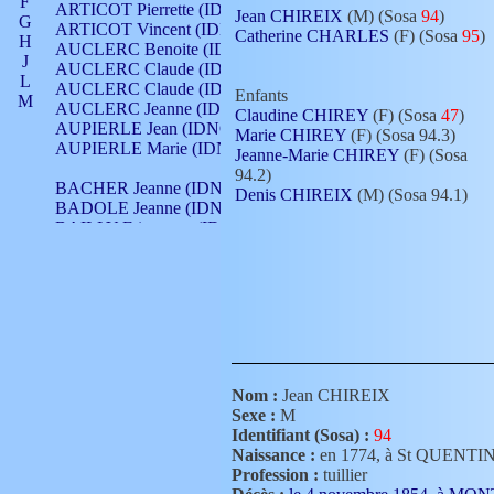
F
ARTICOT Pierrette (IDNO 210)
Jean CHIREIX
(M) (Sosa
94
)
G
ARTICOT Vincent (IDNO 210)
Catherine CHARLES
(F) (Sosa
95
)
H
AUCLERC Benoite (IDNO 451)
J
AUCLERC Claude (IDNO 902)
L
AUCLERC Claude (IDNO 902)
Enfants
M
AUCLERC Jeanne (IDNO 199)
Claudine CHIREY
(F) (Sosa
47
)
N
AUPIERLE Jean (IDNO 954)
Marie CHIREY
(F) (Sosa 94.3)
O
AUPIERLE Marie (IDNO )
Jeanne-Marie CHIREY
(F) (Sosa
P
94.2)
Q
BACHER Jeanne (IDNO )
Denis CHIREIX
(M) (Sosa 94.1)
R
BADOLE Jeanne (IDNO 867)
S
BAILLY Etiennette (IDNO )
T
BAILLY Francois (IDNO 860)
V
BAILLY François (IDNO )
BAILLY Nicolle (IDNO 215)
BAILLY Pierre (IDNO 430)
BAIZET Claudine (IDNO )
BALLAY Anne (IDNO 355)
BALLY Gabrielle (IDNO 141)
BARNAY François (IDNO 418)
Nom :
Jean CHIREIX
BARRAUD Antoine (IDNO 116)
Sexe :
M
BARRAUD Antoine (IDNO 464)
Identifiant (Sosa) :
94
BARRAUD Benoît (IDNO 116)
Naissance :
en 1774, à St QUEN
BARRAUD Denis (IDNO 116)
Profession :
tuillier
BARRAUD Etienne (IDNO 464)