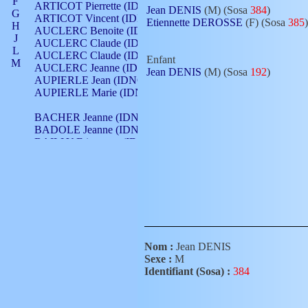
F
ARTICOT Pierrette (IDNO 210)
Jean DENIS
(M) (Sosa
384
)
G
ARTICOT Vincent (IDNO 210)
Etiennette DEROSSE
(F) (Sosa
385
)
H
AUCLERC Benoite (IDNO 451)
J
AUCLERC Claude (IDNO 902)
L
AUCLERC Claude (IDNO 902)
Enfant
M
AUCLERC Jeanne (IDNO 199)
Jean DENIS
(M) (Sosa
192
)
N
AUPIERLE Jean (IDNO 954)
O
AUPIERLE Marie (IDNO )
P
Q
BACHER Jeanne (IDNO )
R
BADOLE Jeanne (IDNO 867)
S
BAILLY Etiennette (IDNO )
T
BAILLY Francois (IDNO 860)
V
BAILLY François (IDNO )
BAILLY Nicolle (IDNO 215)
BAILLY Pierre (IDNO 430)
BAIZET Claudine (IDNO )
BALLAY Anne (IDNO 355)
BALLY Gabrielle (IDNO 141)
BARNAY François (IDNO 418)
Nom :
Jean DENIS
BARRAUD Antoine (IDNO 116)
Sexe :
M
BARRAUD Antoine (IDNO 464)
Identifiant (Sosa) :
384
BARRAUD Benoît (IDNO 116)
BARRAUD Denis (IDNO 116)
BARRAUD Etienne (IDNO 464)