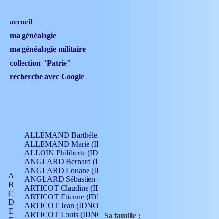
accueil
ma généalogie
ma généalogie militaire
collection "Patrie"
recherche avec Google
ALLEMAND Barthélemy (IDNO 330)
ALLEMAND Marie (IDNO 165)
ALLOIN Philiberte (IDNO 449)
ANGLARD Bernard (IDNO 4)
ANGLARD Louane (IDNO 4)
A
ANGLARD Sébastien (IDNO 4)
B
ARTICOT Claudine (IDNO 105)
C
ARTICOT Etienne (IDNO 420)
D
ARTICOT Jean (IDNO 210)
E
ARTICOT Louis (IDNO 420)
Sa famille :