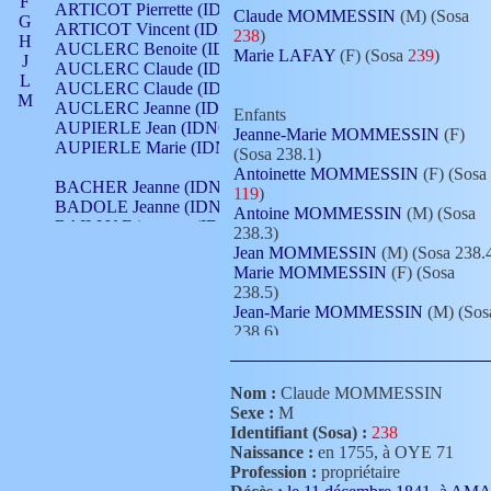
F
ARTICOT Pierrette (IDNO 210)
Claude MOMMESSIN
(M) (Sosa
G
ARTICOT Vincent (IDNO 210)
238
)
H
AUCLERC Benoite (IDNO 451)
Marie LAFAY
(F) (Sosa
239
)
J
AUCLERC Claude (IDNO 902)
L
AUCLERC Claude (IDNO 902)
M
AUCLERC Jeanne (IDNO 199)
Enfants
N
AUPIERLE Jean (IDNO 954)
Jeanne-Marie MOMMESSIN
(F)
O
AUPIERLE Marie (IDNO )
(Sosa 238.1)
P
Antoinette MOMMESSIN
(F) (Sosa
Q
BACHER Jeanne (IDNO )
119
)
R
BADOLE Jeanne (IDNO 867)
Antoine MOMMESSIN
(M) (Sosa
S
BAILLY Etiennette (IDNO )
238.3)
T
BAILLY Francois (IDNO 860)
Jean MOMMESSIN
(M) (Sosa 238.
V
BAILLY François (IDNO )
Marie MOMMESSIN
(F) (Sosa
BAILLY Nicolle (IDNO 215)
238.5)
BAILLY Pierre (IDNO 430)
Jean-Marie MOMMESSIN
(M) (Sos
BAIZET Claudine (IDNO )
238.6)
BALLAY Anne (IDNO 355)
BALLY Gabrielle (IDNO 141)
BARNAY François (IDNO 418)
Nom :
Claude MOMMESSIN
BARRAUD Antoine (IDNO 116)
Sexe :
M
BARRAUD Antoine (IDNO 464)
Identifiant (Sosa) :
238
BARRAUD Benoît (IDNO 116)
Naissance :
en 1755, à OYE 71
BARRAUD Denis (IDNO 116)
Profession :
propriétaire
BARRAUD Etienne (IDNO 464)