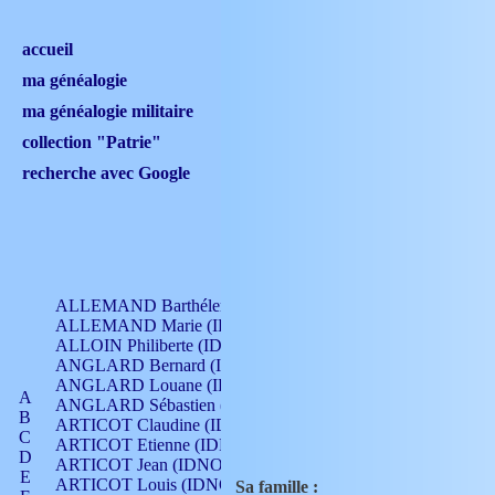
accueil
ma généalogie
ma généalogie militaire
collection "Patrie"
recherche avec Google
ALLEMAND Barthélemy (IDNO 330)
ALLEMAND Marie (IDNO 165)
ALLOIN Philiberte (IDNO 449)
ANGLARD Bernard (IDNO 4)
ANGLARD Louane (IDNO 4)
A
ANGLARD Sébastien (IDNO 4)
B
ARTICOT Claudine (IDNO 105)
C
ARTICOT Etienne (IDNO 420)
D
ARTICOT Jean (IDNO 210)
E
ARTICOT Louis (IDNO 420)
Sa famille :