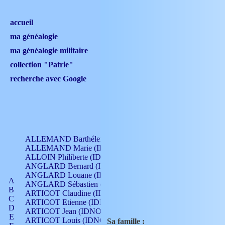
accueil
ma généalogie
ma généalogie militaire
collection "Patrie"
recherche avec Google
ALLEMAND Barthélemy (IDNO 330)
ALLEMAND Marie (IDNO 165)
ALLOIN Philiberte (IDNO 449)
ANGLARD Bernard (IDNO 4)
ANGLARD Louane (IDNO 4)
A
ANGLARD Sébastien (IDNO 4)
B
ARTICOT Claudine (IDNO 105)
C
ARTICOT Etienne (IDNO 420)
D
ARTICOT Jean (IDNO 210)
E
ARTICOT Louis (IDNO 420)
Sa famille :