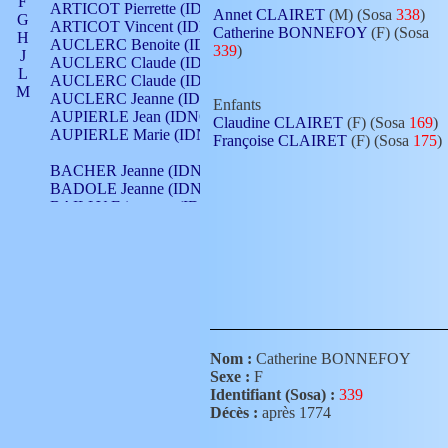
F
ARTICOT Pierrette (IDNO 210)
Annet CLAIRET
(M) (Sosa
338
)
G
ARTICOT Vincent (IDNO 210)
Catherine BONNEFOY
(F) (Sosa
H
AUCLERC Benoite (IDNO 451)
339
)
J
AUCLERC Claude (IDNO 902)
L
AUCLERC Claude (IDNO 902)
M
AUCLERC Jeanne (IDNO 199)
Enfants
N
AUPIERLE Jean (IDNO 954)
Claudine CLAIRET
(F) (Sosa
169
)
O
AUPIERLE Marie (IDNO )
Françoise CLAIRET
(F) (Sosa
175
)
P
Q
BACHER Jeanne (IDNO )
R
BADOLE Jeanne (IDNO 867)
S
BAILLY Etiennette (IDNO )
T
BAILLY Francois (IDNO 860)
V
BAILLY François (IDNO )
BAILLY Nicolle (IDNO 215)
BAILLY Pierre (IDNO 430)
BAIZET Claudine (IDNO )
BALLAY Anne (IDNO 355)
BALLY Gabrielle (IDNO 141)
BARNAY François (IDNO 418)
Nom :
Catherine BONNEFOY
BARRAUD Antoine (IDNO 116)
Sexe :
F
BARRAUD Antoine (IDNO 464)
Identifiant (Sosa) :
339
BARRAUD Benoît (IDNO 116)
Décès :
après 1774
BARRAUD Denis (IDNO 116)
BARRAUD Etienne (IDNO 464)