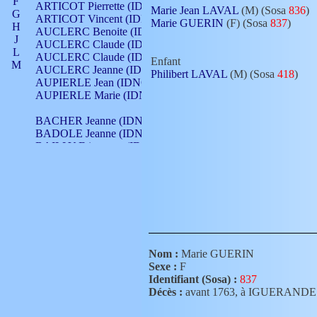
F
ARTICOT Pierrette (IDNO 210)
Marie Jean LAVAL
(M) (Sosa
836
)
G
ARTICOT Vincent (IDNO 210)
Marie GUERIN
(F) (Sosa
837
)
H
AUCLERC Benoite (IDNO 451)
J
AUCLERC Claude (IDNO 902)
L
AUCLERC Claude (IDNO 902)
Enfant
M
AUCLERC Jeanne (IDNO 199)
Philibert LAVAL
(M) (Sosa
418
)
N
AUPIERLE Jean (IDNO 954)
O
AUPIERLE Marie (IDNO )
P
Q
BACHER Jeanne (IDNO )
R
BADOLE Jeanne (IDNO 867)
S
BAILLY Etiennette (IDNO )
T
BAILLY Francois (IDNO 860)
V
BAILLY François (IDNO )
BAILLY Nicolle (IDNO 215)
BAILLY Pierre (IDNO 430)
BAIZET Claudine (IDNO )
BALLAY Anne (IDNO 355)
BALLY Gabrielle (IDNO 141)
BARNAY François (IDNO 418)
Nom :
Marie GUERIN
BARRAUD Antoine (IDNO 116)
Sexe :
F
BARRAUD Antoine (IDNO 464)
Identifiant (Sosa) :
837
BARRAUD Benoît (IDNO 116)
Décès :
avant 1763, à IGUERANDE
BARRAUD Denis (IDNO 116)
BARRAUD Etienne (IDNO 464)