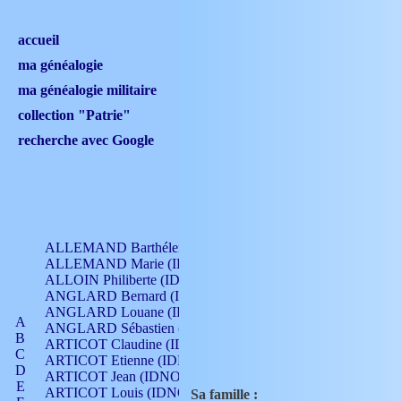
accueil
ma généalogie
ma généalogie militaire
collection "Patrie"
recherche avec Google
ALLEMAND Barthélemy (IDNO 330)
ALLEMAND Marie (IDNO 165)
ALLOIN Philiberte (IDNO 449)
ANGLARD Bernard (IDNO 4)
ANGLARD Louane (IDNO 4)
A
ANGLARD Sébastien (IDNO 4)
B
ARTICOT Claudine (IDNO 105)
C
ARTICOT Etienne (IDNO 420)
D
ARTICOT Jean (IDNO 210)
E
ARTICOT Louis (IDNO 420)
Sa famille :