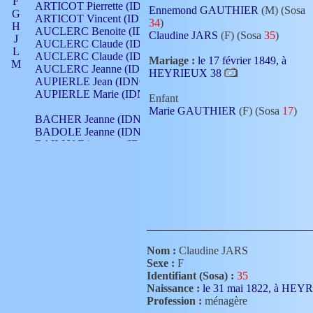
F
ARTICOT Pierrette (IDNO 210)
Ennemond GAUTHIER
(M) (Sosa
G
ARTICOT Vincent (IDNO 210)
34
)
H
AUCLERC Benoite (IDNO 451)
Claudine JARS
(F) (Sosa
35
)
J
AUCLERC Claude (IDNO 902)
L
AUCLERC Claude (IDNO 902)
Mariage :
le 17 février 1849, à
M
AUCLERC Jeanne (IDNO 199)
HEYRIEUX 38
N
AUPIERLE Jean (IDNO 954)
O
AUPIERLE Marie (IDNO )
Enfant
P
Marie GAUTHIER
(F) (Sosa
17
)
Q
BACHER Jeanne (IDNO )
R
BADOLE Jeanne (IDNO 867)
S
BAILLY Etiennette (IDNO )
T
BAILLY Francois (IDNO 860)
V
BAILLY François (IDNO )
BAILLY Nicolle (IDNO 215)
BAILLY Pierre (IDNO 430)
BAIZET Claudine (IDNO )
BALLAY Anne (IDNO 355)
BALLY Gabrielle (IDNO 141)
BARNAY François (IDNO 418)
Nom :
Claudine JARS
BARRAUD Antoine (IDNO 116)
Sexe :
F
BARRAUD Antoine (IDNO 464)
Identifiant (Sosa) :
35
BARRAUD Benoît (IDNO 116)
Naissance :
le 31 mai 1822, à HE
BARRAUD Denis (IDNO 116)
Profession :
ménagère
BARRAUD Etienne (IDNO 464)