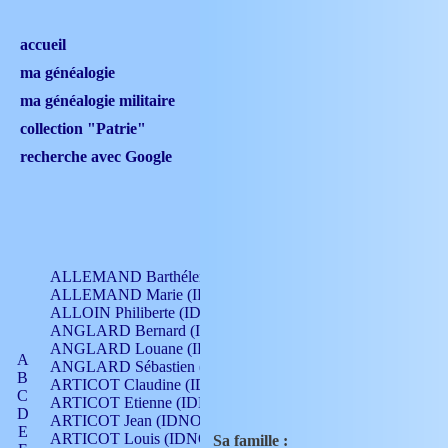
accueil
ma généalogie
ma généalogie militaire
collection "Patrie"
recherche avec Google
ALLEMAND Barthélemy (IDNO 330)
ALLEMAND Marie (IDNO 165)
ALLOIN Philiberte (IDNO 449)
ANGLARD Bernard (IDNO 4)
ANGLARD Louane (IDNO 4)
A
ANGLARD Sébastien (IDNO 4)
B
ARTICOT Claudine (IDNO 105)
C
ARTICOT Etienne (IDNO 420)
D
ARTICOT Jean (IDNO 210)
E
ARTICOT Louis (IDNO 420)
Sa famille :