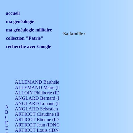
accueil
ma généalogie
ma généalogie militaire
Sa famille :
collection "Patrie"
recherche avec Google
ALLEMAND Barthélemy (IDNO 330)
ALLEMAND Marie (IDNO 165)
ALLOIN Philiberte (IDNO 449)
ANGLARD Bernard (IDNO 4)
ANGLARD Louane (IDNO 4)
A
ANGLARD Sébastien (IDNO 4)
B
ARTICOT Claudine (IDNO 105)
C
ARTICOT Etienne (IDNO 420)
D
ARTICOT Jean (IDNO 210)
E
ARTICOT Louis (IDNO 420)