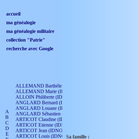
accueil
ma généalogie
ma généalogie militaire
collection "Patrie"
recherche avec Google
ALLEMAND Barthélemy (IDNO 330)
ALLEMAND Marie (IDNO 165)
ALLOIN Philiberte (IDNO 449)
ANGLARD Bernard (IDNO 4)
ANGLARD Louane (IDNO 4)
A
ANGLARD Sébastien (IDNO 4)
B
ARTICOT Claudine (IDNO 105)
C
ARTICOT Etienne (IDNO 420)
D
ARTICOT Jean (IDNO 210)
E
ARTICOT Louis (IDNO 420)
Sa famille :