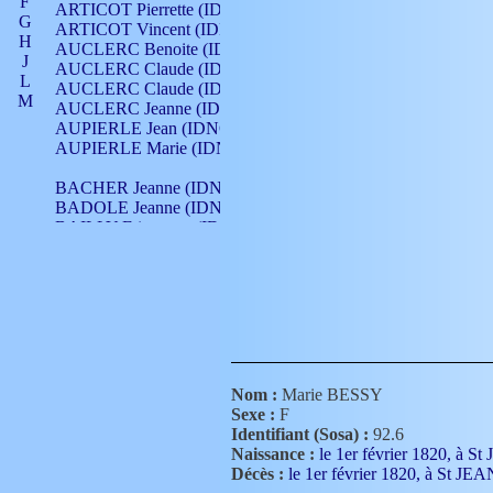
F
ARTICOT Pierrette (IDNO 210)
G
ARTICOT Vincent (IDNO 210)
H
AUCLERC Benoite (IDNO 451)
J
AUCLERC Claude (IDNO 902)
L
AUCLERC Claude (IDNO 902)
M
AUCLERC Jeanne (IDNO 199)
N
AUPIERLE Jean (IDNO 954)
O
AUPIERLE Marie (IDNO )
P
Q
BACHER Jeanne (IDNO )
R
BADOLE Jeanne (IDNO 867)
S
BAILLY Etiennette (IDNO )
T
BAILLY Francois (IDNO 860)
V
BAILLY François (IDNO )
BAILLY Nicolle (IDNO 215)
BAILLY Pierre (IDNO 430)
BAIZET Claudine (IDNO )
BALLAY Anne (IDNO 355)
BALLY Gabrielle (IDNO 141)
BARNAY François (IDNO 418)
Nom :
Marie BESSY
BARRAUD Antoine (IDNO 116)
Sexe :
F
BARRAUD Antoine (IDNO 464)
Identifiant (Sosa) :
92.6
BARRAUD Benoît (IDNO 116)
Naissance :
le 1er février 1820, 
BARRAUD Denis (IDNO 116)
Décès :
le 1er février 1820, à S
BARRAUD Etienne (IDNO 464)