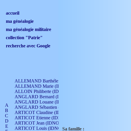
accueil
ma généalogie
ma généalogie militaire
collection "Patrie"
recherche avec Google
ALLEMAND Barthélemy (IDNO 330)
ALLEMAND Marie (IDNO 165)
ALLOIN Philiberte (IDNO 449)
ANGLARD Bernard (IDNO 4)
ANGLARD Louane (IDNO 4)
A
ANGLARD Sébastien (IDNO 4)
B
ARTICOT Claudine (IDNO 105)
C
ARTICOT Etienne (IDNO 420)
D
ARTICOT Jean (IDNO 210)
E
ARTICOT Louis (IDNO 420)
Sa famille :