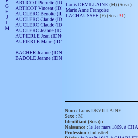
F
ARTICOT Pierrette (IDNO 210)
Louis DEVILLAINE
(M) (Sosa
)
G
ARTICOT Vincent (IDNO 210)
Marie Anne Françoise
H
AUCLERC Benoite (IDNO 451)
LACHAUSSEE
(F) (Sosa
31
)
J
AUCLERC Claude (IDNO 902)
L
AUCLERC Claude (IDNO 902)
M
AUCLERC Jeanne (IDNO 199)
N
AUPIERLE Jean (IDNO 954)
O
AUPIERLE Marie (IDNO )
P
Q
BACHER Jeanne (IDNO )
R
BADOLE Jeanne (IDNO 867)
S
BAILLY Etiennette (IDNO )
T
BAILLY Francois (IDNO 860)
V
BAILLY François (IDNO )
BAILLY Nicolle (IDNO 215)
BAILLY Pierre (IDNO 430)
BAIZET Claudine (IDNO )
BALLAY Anne (IDNO 355)
BALLY Gabrielle (IDNO 141)
BARNAY François (IDNO 418)
Nom :
Louis DEVILLAINE
BARRAUD Antoine (IDNO 116)
Sexe :
M
BARRAUD Antoine (IDNO 464)
Identifiant (Sosa) :
BARRAUD Benoît (IDNO 116)
Naissance :
le 1er mars 1869, à C
BARRAUD Denis (IDNO 116)
Profession :
industirel
BARRAUD Etienne (IDNO 464)