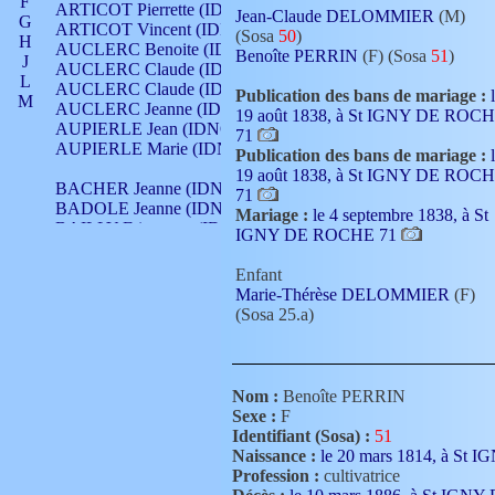
F
ARTICOT Pierrette (IDNO 210)
Jean-Claude DELOMMIER
(M)
G
ARTICOT Vincent (IDNO 210)
(Sosa
50
)
H
AUCLERC Benoite (IDNO 451)
Benoîte PERRIN
(F) (Sosa
51
)
J
AUCLERC Claude (IDNO 902)
L
AUCLERC Claude (IDNO 902)
Publication des bans de mariage :
M
AUCLERC Jeanne (IDNO 199)
19 août 1838, à St IGNY DE ROC
N
AUPIERLE Jean (IDNO 954)
71
O
AUPIERLE Marie (IDNO )
Publication des bans de mariage :
P
19 août 1838, à St IGNY DE ROC
Q
BACHER Jeanne (IDNO )
71
R
BADOLE Jeanne (IDNO 867)
Mariage :
le 4 septembre 1838, à St
S
BAILLY Etiennette (IDNO )
IGNY DE ROCHE 71
T
BAILLY Francois (IDNO 860)
V
BAILLY François (IDNO )
Enfant
BAILLY Nicolle (IDNO 215)
Marie-Thérèse DELOMMIER
(F)
BAILLY Pierre (IDNO 430)
(Sosa 25.a)
BAIZET Claudine (IDNO )
BALLAY Anne (IDNO 355)
BALLY Gabrielle (IDNO 141)
BARNAY François (IDNO 418)
Nom :
Benoîte PERRIN
BARRAUD Antoine (IDNO 116)
Sexe :
F
BARRAUD Antoine (IDNO 464)
Identifiant (Sosa) :
51
BARRAUD Benoît (IDNO 116)
Naissance :
le 20 mars 1814, à S
BARRAUD Denis (IDNO 116)
Profession :
cultivatrice
BARRAUD Etienne (IDNO 464)