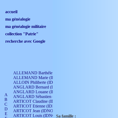
accueil
ma généalogie
ma généalogie militaire
collection "Patrie"
recherche avec Google
ALLEMAND Barthélemy (IDNO 330)
ALLEMAND Marie (IDNO 165)
ALLOIN Philiberte (IDNO 449)
ANGLARD Bernard (IDNO 4)
ANGLARD Louane (IDNO 4)
A
ANGLARD Sébastien (IDNO 4)
B
ARTICOT Claudine (IDNO 105)
C
ARTICOT Etienne (IDNO 420)
D
ARTICOT Jean (IDNO 210)
E
ARTICOT Louis (IDNO 420)
Sa famille :