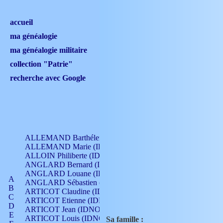
accueil
ma généalogie
ma généalogie militaire
collection "Patrie"
recherche avec Google
ALLEMAND Barthélemy (IDNO 330)
ALLEMAND Marie (IDNO 165)
ALLOIN Philiberte (IDNO 449)
ANGLARD Bernard (IDNO 4)
ANGLARD Louane (IDNO 4)
A
ANGLARD Sébastien (IDNO 4)
B
ARTICOT Claudine (IDNO 105)
C
ARTICOT Etienne (IDNO 420)
D
ARTICOT Jean (IDNO 210)
E
ARTICOT Louis (IDNO 420)
Sa famille :