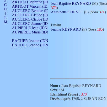
F
ARTICOT Pierrette (IDNO 210)
Jean-Baptiste REYNARD
(M) (Sosa
G
ARTICOT Vincent (IDNO 210)
370
)
H
AUCLERC Benoite (IDNO 451)
Antoinette CHENET
(F) (Sosa
371
)
J
AUCLERC Claude (IDNO 902)
L
AUCLERC Claude (IDNO 902)
M
AUCLERC Jeanne (IDNO 199)
Enfant
N
AUPIERLE Jean (IDNO 954)
Jeanne REYNARD
(F) (Sosa
185
)
O
AUPIERLE Marie (IDNO )
P
Q
BACHER Jeanne (IDNO )
R
BADOLE Jeanne (IDNO 867)
S
BAILLY Etiennette (IDNO )
T
BAILLY Francois (IDNO 860)
V
BAILLY François (IDNO )
BAILLY Nicolle (IDNO 215)
BAILLY Pierre (IDNO 430)
BAIZET Claudine (IDNO )
BALLAY Anne (IDNO 355)
BALLY Gabrielle (IDNO 141)
BARNAY François (IDNO 418)
Nom :
Jean-Baptiste REYNARD
BARRAUD Antoine (IDNO 116)
Sexe :
M
BARRAUD Antoine (IDNO 464)
Identifiant (Sosa) :
370
BARRAUD Benoît (IDNO 116)
Décès :
après 1769, à St JEAN 
BARRAUD Denis (IDNO 116)
BARRAUD Etienne (IDNO 464)