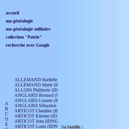
accueil
ma généalogie
ma généalogie militaire
collection "Patrie"
recherche avec Google
ALLEMAND Barthélemy (IDNO 330)
ALLEMAND Marie (IDNO 165)
ALLOIN Philiberte (IDNO 449)
ANGLARD Bernard (IDNO 4)
ANGLARD Louane (IDNO 4)
A
ANGLARD Sébastien (IDNO 4)
B
ARTICOT Claudine (IDNO 105)
C
ARTICOT Etienne (IDNO 420)
D
ARTICOT Jean (IDNO 210)
E
ARTICOT Louis (IDNO 420)
Sa famille :