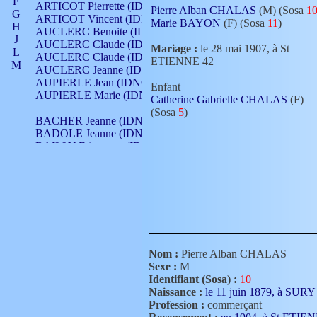
F
ARTICOT Pierrette (IDNO 210)
Pierre Alban CHALAS
(M) (Sosa
1
G
ARTICOT Vincent (IDNO 210)
Marie BAYON
(F) (Sosa
11
)
H
AUCLERC Benoite (IDNO 451)
J
AUCLERC Claude (IDNO 902)
Mariage :
le 28 mai 1907, à St
L
AUCLERC Claude (IDNO 902)
ETIENNE 42
M
AUCLERC Jeanne (IDNO 199)
N
AUPIERLE Jean (IDNO 954)
Enfant
O
AUPIERLE Marie (IDNO )
Catherine Gabrielle CHALAS
(F)
P
(Sosa
5
)
Q
BACHER Jeanne (IDNO )
R
BADOLE Jeanne (IDNO 867)
S
BAILLY Etiennette (IDNO )
T
BAILLY Francois (IDNO 860)
V
BAILLY François (IDNO )
BAILLY Nicolle (IDNO 215)
BAILLY Pierre (IDNO 430)
BAIZET Claudine (IDNO )
BALLAY Anne (IDNO 355)
BALLY Gabrielle (IDNO 141)
BARNAY François (IDNO 418)
Nom :
Pierre Alban CHALAS
BARRAUD Antoine (IDNO 116)
Sexe :
M
BARRAUD Antoine (IDNO 464)
Identifiant (Sosa) :
10
BARRAUD Benoît (IDNO 116)
Naissance :
le 11 juin 1879, à S
BARRAUD Denis (IDNO 116)
Profession :
commerçant
BARRAUD Etienne (IDNO 464)