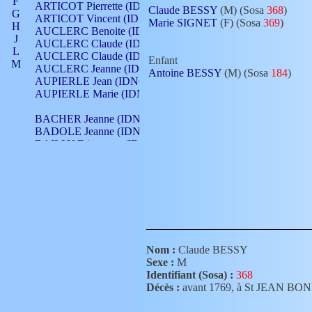
F
ARTICOT Pierrette (IDNO 210)
Claude BESSY
(M) (Sosa
368
)
G
ARTICOT Vincent (IDNO 210)
Marie SIGNET
(F) (Sosa
369
)
H
AUCLERC Benoite (IDNO 451)
J
AUCLERC Claude (IDNO 902)
L
AUCLERC Claude (IDNO 902)
Enfant
M
AUCLERC Jeanne (IDNO 199)
Antoine BESSY
(M) (Sosa
184
)
N
AUPIERLE Jean (IDNO 954)
O
AUPIERLE Marie (IDNO )
P
Q
BACHER Jeanne (IDNO )
R
BADOLE Jeanne (IDNO 867)
S
BAILLY Etiennette (IDNO )
T
BAILLY Francois (IDNO 860)
V
BAILLY François (IDNO )
BAILLY Nicolle (IDNO 215)
BAILLY Pierre (IDNO 430)
BAIZET Claudine (IDNO )
BALLAY Anne (IDNO 355)
BALLY Gabrielle (IDNO 141)
BARNAY François (IDNO 418)
Nom :
Claude BESSY
BARRAUD Antoine (IDNO 116)
Sexe :
M
BARRAUD Antoine (IDNO 464)
Identifiant (Sosa) :
368
BARRAUD Benoît (IDNO 116)
Décès :
avant 1769, à St JEAN 
BARRAUD Denis (IDNO 116)
BARRAUD Etienne (IDNO 464)