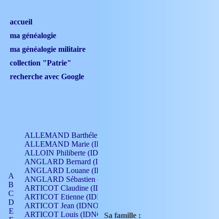
accueil
ma généalogie
ma généalogie militaire
collection "Patrie"
recherche avec Google
ALLEMAND Barthélemy (IDNO 330)
ALLEMAND Marie (IDNO 165)
ALLOIN Philiberte (IDNO 449)
ANGLARD Bernard (IDNO 4)
ANGLARD Louane (IDNO 4)
A
ANGLARD Sébastien (IDNO 4)
B
ARTICOT Claudine (IDNO 105)
C
ARTICOT Etienne (IDNO 420)
D
ARTICOT Jean (IDNO 210)
E
ARTICOT Louis (IDNO 420)
Sa famille :