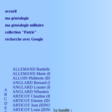
accueil
ma généalogie
ma généalogie militaire
collection "Patrie"
recherche avec Google
ALLEMAND Barthélemy (IDNO 330)
ALLEMAND Marie (IDNO 165)
ALLOIN Philiberte (IDNO 449)
ANGLARD Bernard (IDNO 4)
ANGLARD Louane (IDNO 4)
A
ANGLARD Sébastien (IDNO 4)
B
ARTICOT Claudine (IDNO 105)
C
ARTICOT Etienne (IDNO 420)
D
ARTICOT Jean (IDNO 210)
E
ARTICOT Louis (IDNO 420)
Sa famille :