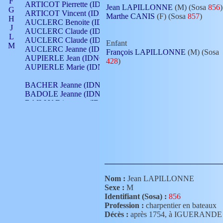
F
ARTICOT Pierrette (IDNO 210)
Jean LAPILLONNE
(M) (Sosa
856
)
G
ARTICOT Vincent (IDNO 210)
Marthe CANIS
(F) (Sosa
857
)
H
AUCLERC Benoite (IDNO 451)
J
AUCLERC Claude (IDNO 902)
L
AUCLERC Claude (IDNO 902)
Enfant
M
AUCLERC Jeanne (IDNO 199)
François LAPILLONNE
(M) (Sosa
N
AUPIERLE Jean (IDNO 954)
428
)
O
AUPIERLE Marie (IDNO )
P
Q
BACHER Jeanne (IDNO )
R
BADOLE Jeanne (IDNO 867)
S
BAILLY Etiennette (IDNO )
T
BAILLY Francois (IDNO 860)
V
BAILLY François (IDNO )
BAILLY Nicolle (IDNO 215)
BAILLY Pierre (IDNO 430)
BAIZET Claudine (IDNO )
BALLAY Anne (IDNO 355)
BALLY Gabrielle (IDNO 141)
BARNAY François (IDNO 418)
Nom :
Jean LAPILLONNE
BARRAUD Antoine (IDNO 116)
Sexe :
M
BARRAUD Antoine (IDNO 464)
Identifiant (Sosa) :
856
BARRAUD Benoît (IDNO 116)
Profession :
charpentier en bateaux
BARRAUD Denis (IDNO 116)
Décès :
après 1754, à IGUERANDE
BARRAUD Etienne (IDNO 464)