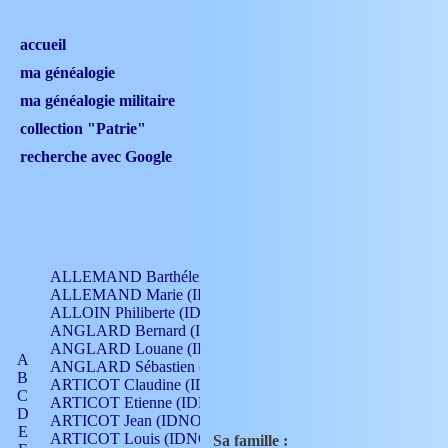
accueil
ma généalogie
ma généalogie militaire
collection "Patrie"
recherche avec Google
ALLEMAND Barthélemy (IDNO 330)
ALLEMAND Marie (IDNO 165)
ALLOIN Philiberte (IDNO 449)
ANGLARD Bernard (IDNO 4)
ANGLARD Louane (IDNO 4)
A
ANGLARD Sébastien (IDNO 4)
B
ARTICOT Claudine (IDNO 105)
C
ARTICOT Etienne (IDNO 420)
D
ARTICOT Jean (IDNO 210)
E
ARTICOT Louis (IDNO 420)
Sa famille :