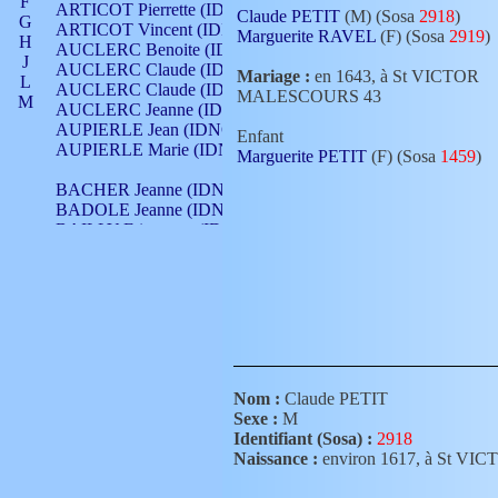
F
ARTICOT Pierrette (IDNO 210)
Claude PETIT
(M) (Sosa
2918
)
G
ARTICOT Vincent (IDNO 210)
Marguerite RAVEL
(F) (Sosa
2919
)
H
AUCLERC Benoite (IDNO 451)
J
AUCLERC Claude (IDNO 902)
Mariage :
en 1643, à St VICTOR
L
AUCLERC Claude (IDNO 902)
MALESCOURS 43
M
AUCLERC Jeanne (IDNO 199)
N
AUPIERLE Jean (IDNO 954)
Enfant
O
AUPIERLE Marie (IDNO )
Marguerite PETIT
(F) (Sosa
1459
)
P
Q
BACHER Jeanne (IDNO )
R
BADOLE Jeanne (IDNO 867)
S
BAILLY Etiennette (IDNO )
T
BAILLY Francois (IDNO 860)
V
BAILLY François (IDNO )
BAILLY Nicolle (IDNO 215)
BAILLY Pierre (IDNO 430)
BAIZET Claudine (IDNO )
BALLAY Anne (IDNO 355)
BALLY Gabrielle (IDNO 141)
BARNAY François (IDNO 418)
Nom :
Claude PETIT
BARRAUD Antoine (IDNO 116)
Sexe :
M
BARRAUD Antoine (IDNO 464)
Identifiant (Sosa) :
2918
BARRAUD Benoît (IDNO 116)
Naissance :
environ 1617, à St 
BARRAUD Denis (IDNO 116)
BARRAUD Etienne (IDNO 464)