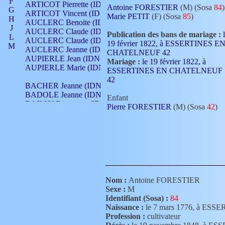
F
ARTICOT Pierrette (IDNO 210)
Antoine FORESTIER
(M) (Sosa
84
)
G
ARTICOT Vincent (IDNO 210)
Marie PETIT
(F) (Sosa
85
)
H
AUCLERC Benoite (IDNO 451)
J
AUCLERC Claude (IDNO 902)
Publication des bans de mariage :
L
AUCLERC Claude (IDNO 902)
19 février 1822, à ESSERTINES E
M
AUCLERC Jeanne (IDNO 199)
CHATELNEUF 42
N
AUPIERLE Jean (IDNO 954)
Mariage :
le 19 février 1822, à
O
AUPIERLE Marie (IDNO )
ESSERTINES EN CHATELNEUF
P
42
Q
BACHER Jeanne (IDNO )
R
BADOLE Jeanne (IDNO 867)
Enfant
S
BAILLY Etiennette (IDNO )
Pierre FORESTIER
(M) (Sosa
42
)
T
BAILLY Francois (IDNO 860)
V
BAILLY François (IDNO )
BAILLY Nicolle (IDNO 215)
BAILLY Pierre (IDNO 430)
BAIZET Claudine (IDNO )
BALLAY Anne (IDNO 355)
BALLY Gabrielle (IDNO 141)
BARNAY François (IDNO 418)
Nom :
Antoine FORESTIER
BARRAUD Antoine (IDNO 116)
Sexe :
M
BARRAUD Antoine (IDNO 464)
Identifiant (Sosa) :
84
BARRAUD Benoît (IDNO 116)
Naissance :
le 7 mars 1776, à E
BARRAUD Denis (IDNO 116)
Profession :
cultivateur
BARRAUD Etienne (IDNO 464)