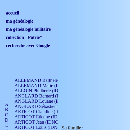
accueil
ma généalogie
ma généalogie militaire
collection "Patrie"
recherche avec Google
ALLEMAND Barthélemy (IDNO 330)
ALLEMAND Marie (IDNO 165)
ALLOIN Philiberte (IDNO 449)
ANGLARD Bernard (IDNO 4)
ANGLARD Louane (IDNO 4)
A
ANGLARD Sébastien (IDNO 4)
B
ARTICOT Claudine (IDNO 105)
C
ARTICOT Etienne (IDNO 420)
D
ARTICOT Jean (IDNO 210)
E
ARTICOT Louis (IDNO 420)
Sa famille :