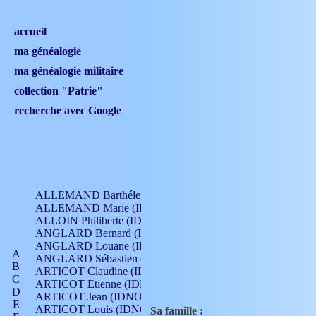
accueil
ma généalogie
ma généalogie militaire
collection "Patrie"
recherche avec Google
ALLEMAND Barthélemy (IDNO 330)
ALLEMAND Marie (IDNO 165)
ALLOIN Philiberte (IDNO 449)
ANGLARD Bernard (IDNO 4)
ANGLARD Louane (IDNO 4)
A
ANGLARD Sébastien (IDNO 4)
B
ARTICOT Claudine (IDNO 105)
C
ARTICOT Etienne (IDNO 420)
D
ARTICOT Jean (IDNO 210)
E
ARTICOT Louis (IDNO 420)
Sa famille :