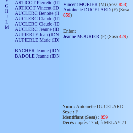
F
ARTICOT Pierrette (IDNO 210)
Vincent MORIER
(M) (Sosa
858
)
G
ARTICOT Vincent (IDNO 210)
Antoinette DUCELARD
(F) (Sosa
H
AUCLERC Benoite (IDNO 451)
859
)
J
AUCLERC Claude (IDNO 902)
L
AUCLERC Claude (IDNO 902)
M
AUCLERC Jeanne (IDNO 199)
Enfant
N
AUPIERLE Jean (IDNO 954)
Jeanne MOURIER
(F) (Sosa
429
)
O
AUPIERLE Marie (IDNO )
P
Q
BACHER Jeanne (IDNO )
R
BADOLE Jeanne (IDNO 867)
S
BAILLY Etiennette (IDNO )
T
BAILLY Francois (IDNO 860)
V
BAILLY François (IDNO )
BAILLY Nicolle (IDNO 215)
BAILLY Pierre (IDNO 430)
BAIZET Claudine (IDNO )
BALLAY Anne (IDNO 355)
BALLY Gabrielle (IDNO 141)
BARNAY François (IDNO 418)
Nom :
Antoinette DUCELARD
BARRAUD Antoine (IDNO 116)
Sexe :
F
BARRAUD Antoine (IDNO 464)
Identifiant (Sosa) :
859
BARRAUD Benoît (IDNO 116)
Décès :
après 1754, à MELAY 71
BARRAUD Denis (IDNO 116)
BARRAUD Etienne (IDNO 464)